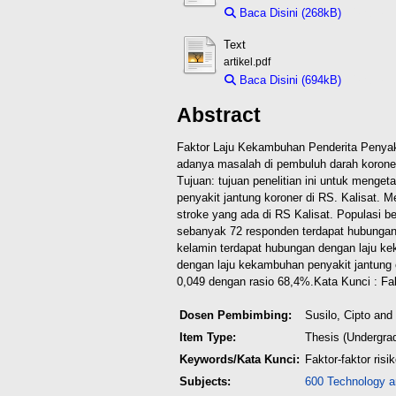
Baca Disini (268kB)
Downloa
Text
artikel.pdf
Baca Disini (694kB)
Downloa
Abstract
Faktor Laju Kekambuhan Penderita Penyaki
adanya masalah di pembuluh darah korone
Tujuan: tujuan penelitian ini untuk menge
penyakit jantung koroner di RS. Kalisat. 
stroke yang ada di RS Kalisat. Populasi 
sebanyak 72 responden terdapat hubungan a
kelamin terdapat hubungan dengan laju kek
dengan laju kekambuhan penyakit jantung c
0,049 dengan rasio 68,4%.
Kata Kunci : Fa
Dosen Pembimbing:
Susilo, Cipto
and
Item Type:
Thesis (Undergra
Keywords/Kata Kunci:
Faktor-faktor ris
Subjects:
600 Technology a