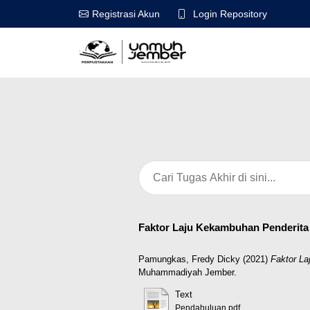
Login Repository
Registrasi Akun
Faktor Laju Kekambuhan Penderita 
Pamungkas, Fredy Dicky
(2021)
Faktor La
Muhammadiyah Jember.
Text
Pendahuluan.pdf