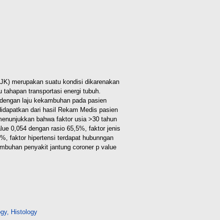
PJK) merupakan suatu kondisi dikarenakan
ahapan transportasi energi tubuh.
as dengan laju kekambuhan pada pasien
didapatkan dari hasil Rekam Medis pasien
 menunjukkan bahwa faktor usia >30 tahun
ue 0,054 dengan rasio 65,5%, faktor jenis
%, faktor hipertensi terdapat hubunngan
ambuhan penyakit jantung coroner p value
gy, Histology