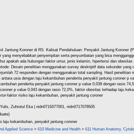
d (268kB)
d (694kB)
t Jantung Koroner di RS. Kalisat Pendahuluan: Penyakit Jantung Koroner (
r yang menyebabkan penyempitan serta penyumbatan yang bisa mengganggu t
tahui apakah ada hubungan faktor umur, jenis kelamin, hipertensi dan obesit
Metode: Desain penelitian menggunakan survey deskriptif data sekunder yang 
berjumlah 72 responden dengan menggunakan total sampling. Hasil penelitian
ntara usia dengan laju kekambuhan penderita penyakit jantung coroner p val
ambuhan penderita penyakit jantung coroner p value 0,039 dengan rasio 74,5
oroner p value 0,043 dengan rasio 72,0%, faktor obesitas terhadap laju kek
ktor-faktor risiko laju kekambuhan, penyakit jantung coroner
Yulis, Zuhrotul Eka
| nidn0715077001, nidn0717078505
duate)
iko laju kekambuhan, penyakit jantung coroner
nd Applied Science
>
610 Medicine and Health
>
611 Human Anatomy, Cytolo