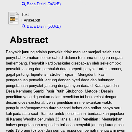
Baca Disini (946kB)
Download (946kB)
Text
l. Artikel.pdf
Baca Disini (500kB)
Download (500kB)
Abstract
Penyakit jantung adalah penyakit tidak menular menjadi salah satu
penyebab kematian nomor satu di didunia terutama di negara-negara
berkembang.
Penyakit kardiovaskuler disebabkan oleh sekelompok
penyakit jantung dan
pembuluh darah seperti penyakit arteri koroner,
gagal jantung, hipertensi, stroke.
Tujuan : Mengidentifikasi
pengetahuan penyakit jantung dengan nyeri dada dan
hubungan
pengetahuan penyakit jantung dengan nyeri dada di Karangwerdha
Desa Kembang Sambi Pasir Putih Situbondo. Metode : Desain
penelitian yang
digunakan dalam penelitian ini berkorelasi dengan
desain cross-sectional. Jenis
penelitian ini menekankan waktu
pengukuran/pengamatan data variabel bebas dan
terikat hanya satu
kali pada satu saat. Sampel untuk penelitian ini berdasarkan
populasi
di Karang Werdha berjumlah 33 lansia Hasil Penelitian : Menunjukan
bahwa pengetahuan responden terhadap penyakit jantung kurang baik
yaitu 19
orang (57,5%) dan semua responden pernah mengalami nyeri