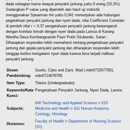
dada sebagian karna
riwayat penyakit jantung yaitu 9 orang (33,3%).
Sedangkan P value yang
diperoleh dari hasil uji statistik
menggunakan Spearman rho yaitu 0,041
menunjukan ada hubungan
pegetahuan penyakit jantung dan nyeri dada, nilai
Coefficient Correlate
di peroleh nilai r = 0,37 pengetahuan penyakit jantung
berpengaruh
dengan korelasi lemah dengan nyeri dada pada Lansia di Karang
Werdha Desa Kembangsambi Pasir Putih Situbondo. Saran :
Diharapkan
responden lebih memahami tentang pengetahuan penyakit
jantung dan gejala
penyakit jantung dan diharapkan responden lebih
tanggap ketika mengalami nyeri
dada karena bisa terjadi indikasi
penyakit jantung.
Dosen
Susilo, Cipto
and
Zaini, Mad
| nidn0715077001,
Pembimbing:
nidn0714078705
Item Type:
Thesis (Undergraduate)
Keywords/Kata
Pengetahuan Penyakit Jantung, Nyeri Dada, Lansia
Kunci:
600 Technology and Applied Science
>
610
Subjects:
Medicine and Health
>
611 Human Anatomy,
Cytology, Histology
Faculty of Health
>
Department of Nursing Science
Divisions:
(S1)