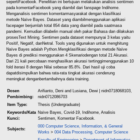
seperti
Facebook. Penelitian ini bertujuan melakukan analisis sentimen
pada komentar
Facebook yang diambil dari fanspage Indihome.
Menganalisis sentimen komentar
masyarakat dengan klasifikasi
metode Naïve Bayes. Dataset yang diambil
menggunakan aplikasi
facepager berjumlah total 854 data yang diambil pada saat
masa
pandemi. Kemudian dilabelin manual oleh pakar Bahasa dan dilakukan
proses
Text Mining. Sentimen pada dataset mempunyai 3 kelas yaitu
Positif, Negatif, dan
Netral. Tools yang digunakan untuk menghitung
Naïve Bayes adalah Python.
Mengklasifikasi dengan metode Naïve
Bayes di prediksi menggunakan 4 Skenario
dengan total 21 Akurasi.
Dari 21 kali percobaan menghasilkan akurasi tertinggi
menggunakan 10
fold iterasi 8 dengan Nilai sebesar 85.8%. Dari hasil uji coba
dapat
disimpulkan bahwa rata-rata tingkat akurasi cenderung
meningkat dengan
bertambahnya data training.
Dosen
Arifianto, Deni
and
Lusiana, Dewi
| nidn0718068103,
Pembimbing:
nidn0712086703
Item Type:
Thesis (Undergraduate)
Keywords/Kata
Naïve Bayes, Covid-19, Indihome, Analisis
Kunci:
Sentimen, Komentar Facebook.
000 Computer Science, Information, & General
Subjects:
Works
>
004 Data Processing, Computer Science
Faculty of Engineering
>
Department of Informatics