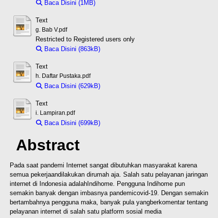
Baca Disini (1MB)
Download (1MB)
Text
g. Bab V.pdf
Restricted to Registered users only
Baca Disini (863kB)
Download (863kB)
Text
h. Daftar Pustaka.pdf
Baca Disini (629kB)
Download (629kB)
Text
i. Lampiran.pdf
Baca Disini (699kB)
Download (699kB)
Abstract
Pada saat pandemi Internet sangat dibutuhkan masyarakat karena
semua pekerjaan
dilakukan dirumah aja. Salah satu pelayanan jaringan
internet di Indonesia adalah
Indihome. Pengguna Indihome pun
semakin banyak dengan imbasnya pandemi
covid-19. Dengan semakin
bertambahnya pengguna maka, banyak pula yang
berkomentar tentang
pelayanan internet di salah satu platform sosial media