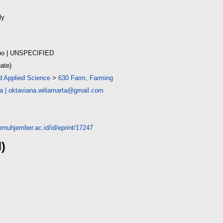
ly
(7MB)
po
| UNSPECIFIED
ate)
d Applied Science
>
630 Farm, Farming
na
|
oktaviana.wiliamarta@gmail.com
unmuhjember.ac.id/id/eprint/17247
d)