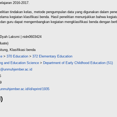
lajaran 2016-2017.
nelitian tindakan kelas, metode pengumpulan data yang digunakan dalam penel
selama kegiatan klasifikasi benda. Hasil penelitian menunjukkan bahwa kegi
dan guru dapat mengembangkan kegiatan mengklasifikasi benda dengan ber
 Dyah Laksmi
| nidn0603424
duate)
ung, Klasifikasi benda
ce
>
370 Education
>
372 Elementary Education
ing and Education Science
>
Department of Early Childhood Education (S1)
i@unmuhjember.ac.id
6
9
y.unmuhjember.ac.id/id/eprint/1935
d)