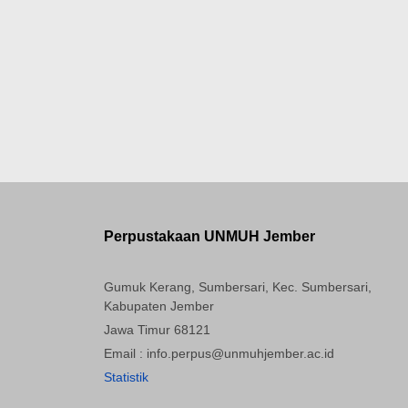
Perpustakaan UNMUH Jember
Gumuk Kerang, Sumbersari, Kec. Sumbersari,
Kabupaten Jember
Jawa Timur 68121
Email : info.perpus@unmuhjember.ac.id
Statistik