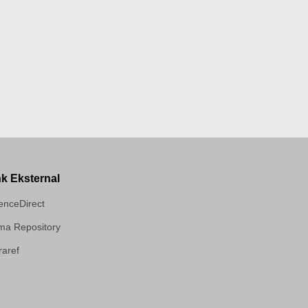
nk Eksternal
enceDirect
a Repository
aref