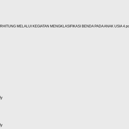
d (359kB)
ITUNG MELALUI KEGIATAN MENGKLASIFIKASI BENDA PADA ANAK USIA 4.pd
(68kB)
d (158kB)
(26kB)
ly
(55kB)
ly