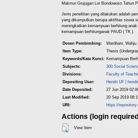
Makmur Grujugan Lor Bondowoso Tahun Pe
Jenis penelitian yang dilakukan adalah pe
yang dikumpulkan berupa aktifitas siswa 
meningkatkan kemampuan berhitung anak 
kemampuan berhitunganak PAUD ( TK ).
Dosen Pembimbing:
Wardhani, Wahju
Item Type:
Thesis (Undergra
Keywords/Kata Kunci:
Kemampuan Berhit
Subjects:
300 Social Scien
Divisions:
Faculty of Teach
Depositing User:
Hendri UF
|
hendr
Date Deposited:
27 Jun 2019 02:0
Last Modified:
20 Sep 2019 08:1
URI:
https://repositor
Actions (login require
View Item