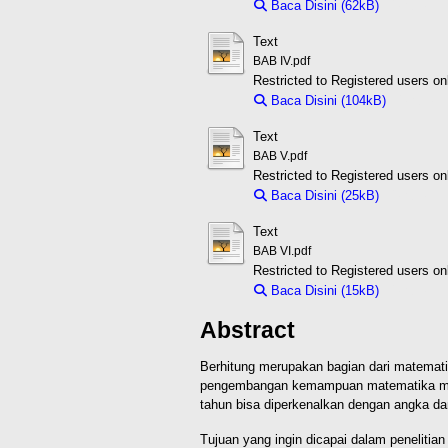
Baca Disini (62kB)
Download 
Text
BAB IV.pdf
Restricted to Registered users on
Baca Disini (104kB)
Downloa
Text
BAB V.pdf
Restricted to Registered users on
Baca Disini (25kB)
Download 
Text
BAB VI.pdf
Restricted to Registered users on
Baca Disini (15kB)
Download 
Abstract
Berhitung merupakan bagian dari matemati
pengembangan kemampuan matematika maup
tahun bisa diperkenalkan dengan angka da
Tujuan yang ingin dicapai dalam peneliti