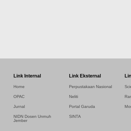
Link Internal
Link Eksternal
Li
Home
Perpustakaan Nasional
Sci
OPAC
Neliti
Ram
Jurnal
Portal Garuda
Mor
NIDN Dosen Unmuh
SINTA
Jember
Template Medilab,
diredesain oleh Travel