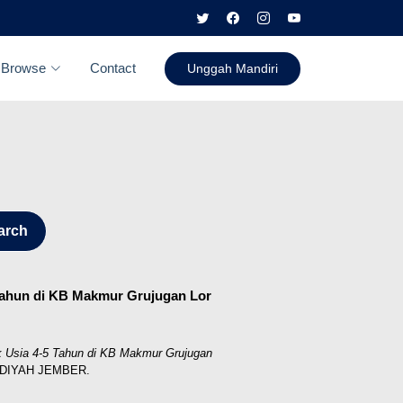
Browse
Contact
Unggah Mandiri
arch
Tahun di KB Makmur Grujugan Lor
k Usia 4-5 Tahun di KB Makmur Grujugan
ADIYAH JEMBER.