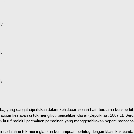
(62kB)
ly
d (104kB)
ly
(25kB)
ly
(15kB)
ka, yang sangat diperlukan dalam kehidupan sehari-hari, terutama konsep bi
un kesiapan untuk mengikuti pendidikan dasar (Depdiknas, 2007:1). Berd
n huruf melalui permainan-permainan yang menggembirakan seperti mengenal
an ini adalah untuk meningkatkan kemampuan berhitug dengan klasifikasibend