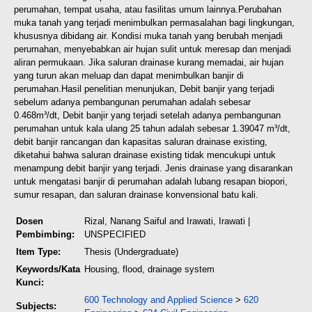
perumahan, tempat usaha, atau fasilitas umum lainnya.
Perubahan
muka tanah yang terjadi menimbulkan permasalahan bagi lingkungan,
khususnya dibidang air. Kondisi muka tanah yang berubah menjadi
perumahan, menyebabkan air hujan sulit untuk meresap dan menjadi
aliran permukaan. Jika saluran drainase kurang memadai, air hujan
yang turun akan meluap dan dapat menimbulkan banjir di
perumahan.
Hasil penelitian menunjukan, Debit banjir yang terjadi
sebelum adanya pembangunan perumahan adalah sebesar
0.468m³/dt, Debit banjir yang terjadi setelah adanya pembangunan
perumahan untuk kala ulang 25 tahun adalah sebesar 1.39047 m³/dt,
debit banjir rancangan dan kapasitas saluran drainase existing,
diketahui bahwa saluran drainase existing tidak mencukupi untuk
menampung debit banjir yang terjadi. Jenis drainase yang disarankan
untuk mengatasi banjir di perumahan adalah lubang resapan biopori,
sumur resapan, dan saluran drainase konvensional batu kali.
Dosen
Rizal, Nanang Saiful
and
Irawati, Irawati
|
Pembimbing:
UNSPECIFIED
Item Type:
Thesis (Undergraduate)
Keywords/Kata
Housing, flood, drainage system
Kunci:
600 Technology and Applied Science
>
620
Subjects: