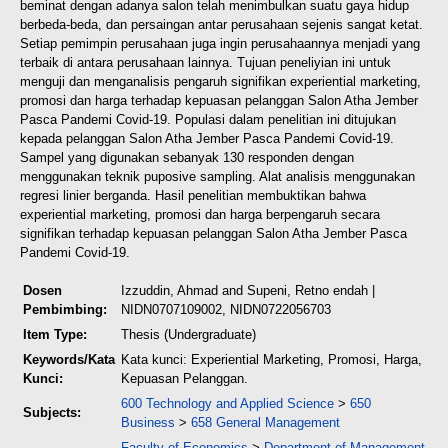
beminat dengan adanya salon telah menimbulkan suatu gaya hidup
berbeda-beda, dan persaingan antar perusahaan sejenis sangat ketat.
Setiap pemimpin perusahaan juga
ingin perusahaannya menjadi yang
terbaik di antara perusahaan lainnya. Tujuan peneliyian ini untuk
menguji dan menganalisis pengaruh signifikan experiential marketing,
promosi dan harga terhadap
kepuasan pelanggan Salon Atha Jember
Pasca Pandemi Covid-19. Populasi dalam penelitian ini
ditujukan
kepada pelanggan Salon Atha Jember Pasca Pandemi Covid-19.
Sampel yang digunakan
sebanyak 130 responden dengan
menggunakan teknik puposive sampling. Alat analisis menggunakan
regresi linier berganda. Hasil penelitian membuktikan bahwa
experiential marketing, promosi dan harga
berpengaruh secara
signifikan terhadap kepuasan pelanggan Salon Atha Jember Pasca
Pandemi Covid-19.
Dosen
Izzuddin, Ahmad
and
Supeni, Retno endah
|
Pembimbing:
NIDN0707109002, NIDN0722056703
Item Type:
Thesis (Undergraduate)
Keywords/Kata
Kata kunci: Experiential Marketing, Promosi, Harga,
Kunci:
Kepuasan Pelanggan.
600 Technology and Applied Science
>
650
Subjects:
Business
>
658 General Management
Faculty of Economics
>
Department of Management