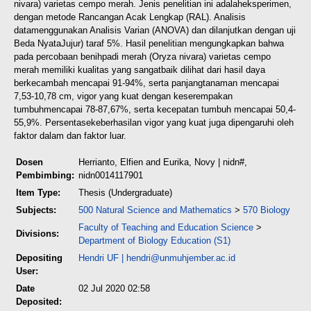
nivara) varietas cempo merah. Jenis penelitian ini adalah
eksperimen,
dengan metode Rancangan Acak Lengkap (RAL). Analisis
data
menggunakan Analisis Varian (ANOVA) dan dilanjutkan dengan uji
Beda Nyata
Jujur) taraf 5%. Hasil penelitian mengungkapkan bahwa
pada percobaan benih
padi merah (Oryza nivara) varietas cempo
merah memiliki kualitas yang sangat
baik dilihat dari hasil daya
berkecambah mencapai 91-94%, serta panjang
tanaman mencapai
7,53-10,78 cm, vigor yang kuat dengan keserempakan
tumbuh
mencapai 78-87,67%, serta kecepatan tumbuh mencapai 50,4-
55,9%. Persentase
keberhasilan vigor yang kuat juga dipengaruhi oleh
faktor dalam dan faktor luar.
Dosen
Herrianto, Elfien
and
Eurika, Novy
| nidn#,
Pembimbing:
nidn0014117901
Item Type:
Thesis (Undergraduate)
Subjects:
500 Natural Science and Mathematics
>
570 Biology
Faculty of Teaching and Education Science
>
Divisions:
Department of Biology Education (S1)
Depositing
Hendri UF
|
hendri@unmuhjember.ac.id
User:
Date
02 Jul 2020 02:58
Deposited: