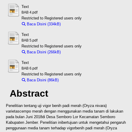
Text
BAB 4.pdf
Restricted to Registered users only
Baca Disini (334kB)
Download (334kB)
Text
BAB 5.pdf
Restricted to Registered users only
Baca Disini (266kB)
Download (266kB)
Text
BAB 6.pdf
Restricted to Registered users only
Baca Disini (86kB)
Download (86kB)
Abstract
Penelitian tentang uji vigor benih padi merah (Oryza nivara)
varietas
cempo merah dengan menggunakan media tanam di lakukan
pada bulan Juni 2018
di Desa Semboro Lor Kecamatan Semboro
Kabupaten Jember. Penelitian ini
bertujuan untuk mengetahui pengaruh
penggunaan media tanam terhadap vigor
benih padi merah (Oryza