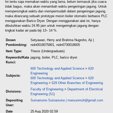
Ini tentu saja memakan waktu yang lama, belum termasuk jika cuaca
tidak bagus, maka akan menambah waktu pengeringan jagung. Untuk
mempersingkat waktu dan mempermudah dalam pengeringan jagung,
maka dirancang sebuah prototype mesin boiler otomatis berbasis PLC
menggunakan Barico Dryer. Dengan menggunakan alat ini, hanya
dibutuhkan waktu 24.95 jam untuk mengeringkan jagung dengan
tingkat kadar air pada biji 13– 14 %.
Dosen
Setyawan, Herry
and
Brahma Nugroho, Aji
|
Pembimbing:
nidn0018075801, nidn0730018605
Item Type:
Thesis (Undergraduate)
Keywords/Kata
jagung, boiler, PLC, barico dryer.
Kunci:
600 Technology and Applied Science
>
620
Engineering
Subjects:
600 Technology and Applied Science
>
620
Engineering
>
629 Other Branches of Engineering
Faculty of Engineering
>
Department of Electrical
Divisions:
Engineering (S1)
Depositing
Sumarsono Sumarsono
|
marsunmuh@gmail.com
User:
Date
25 Aug 2020 02:59