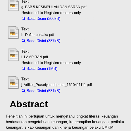
Text
g. BAB 5 KESIMPULAN DAN SARAN.pdf
Restricted to Registered users only
Baca Disini (300kB)
Download (300kB)
Text
h. Daftar pustaka.pdf
Baca Disini (387kB)
Download (387kB)
Text
i. LAMPIRAN.pdf
Restricted to Registered users only
Baca Disini (1MB)
Download (1MB)
Text
j. Artikel_Prasetya adi putra_1610411111.pdf
Baca Disini (531kB)
Download (531kB)
Abstract
Penelitian ini bertujuan untuk mengetahui tingkat literasi keuangan
berdasarkan pengetahuan keuangan, keterampilan keuangan, perilaku
keuangan, sikap keuangan dan kinerja keuangan pelaku UMKM