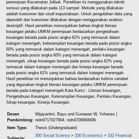
perempuan Kecamatan Jelbuk. Penelitian ini menggunakan teknik
sensus yang dilakukan pada 113 sampel. Metode yang dilakukan
adalah kuesioner dan studi kepustakaan. Untuk pengolahan data yang
diperoleh dari kuesioner dilakukan dengan menggunakan analisis
deskriptif. Hasil penelitian menunjukkan bahwa tingkat literasi
keuangan pelaku UMKM perempuan berdasarkan pengetahuan
keuangan berada pada posisi angka 62% yang termasuk dalam
kategori menengah, keterampilan keuangan berada pada posisi angka
60% yang termasuk dalam kategori menengah, perilaku keuangan
berada pada posisi angka 60% yang termasuk dalam kategori
menengah, sikap keuangan berada pada posisi angka 62% yang
termasuk dalam kategori menengah dan kinerja keuangan berada
pada posisi angka 61% yang termasuk dalam kategori menengah.
Hasil penelitian ini menunjukkan bahwa berdasarkan kelima variabel
yang digunakan tingkat literasi keuangan pelaku UMKM perempuan
berada pada kategori menengah.
Kata Kunci : Literasi keuangan,
Pengetahuan Keuangan, Keterampilan Keuangan, Perilaku Keuangan,
Sikap keuangan, Kinerja Keuangan.
Dosen
Wijayantini, Bayu
and
Gunawan W, Yohanes
|
Pembimbing:
nidn0717027904, nidn0709068406
Item Type:
Thesis (Undergraduate)
300 Social Science
>
330 Economics
>
332 Financial
Subjects: