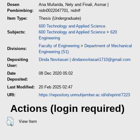
Dosen
Ana Mufarida, Nely
and
Finali, Asmar
|
Pembimbing:
nidn0022047701, nidn#
Item Type:
Thesis (Undergraduate)
600 Technology and Applied Science
Subjects:
600 Technology and Applied Science
>
620
Engineering
Faculty of Engineering
>
Department of Mechanical
Divisions:
Engineering (S1)
Depositing
Dinda Novitasari
|
dindanovitasari1710@gmail.com
User:
Date
08 Dec 2020 05:02
Deposited:
Last Modified:
20 Feb 2025 02:47
URI:
https://repository.unmuhjember.ac.id/id/eprint/7223
Actions (login required)
View Item