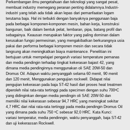
Perkembangan ilmu pengetahuan dan teknologi yang sangat pesat,
membuat industry memegang peranan penting didalamnya.Industri-
industri yang telah ada tidak akan lepas dari pemanfaatan logam
terutama baja. Hal ini terbukti dengan banyaknya penggunaan baja
pada berbagai komponen-komponen mesin, bahan kerja, konstruksi
bangunan, baik dalam bentuk pelat, lembaran, pipa, batang profil dan
sebagainya. Keausan merupakan faktor yang paling dominan dalam
kerusakan fungsi permesinan, yang mengakibatkan berkurangnya usia
pakai dan performa berbagai komponen mesin dan secara tidak
langsung akan meningkatkan biaya maintenance. Penelitian ini
bertujuan untuk mempelajari pengaruh variasi temperature pemanas
dan media pendingin terhadap tingkat kekerasan bajast 42, yang
dimana media pendinginnya menggunakan oli SAE 20W-50 dan
Dromus Oil. Adapun waktu penyanggah selama 60 menit, 90 menit
dan 120 menit, Menggunakan pengujian rockwell. Didapat nilai
pengujian kekerasan pada baja ST-42 hasil dari proses heat treatmen
diperoleh nilai rata-rata tertinggi pada specimen dengan suhu 700ᵒC
yang didinginkan dengan media pendingin oli SAE 20W-50 dan
memiliki nilai kekerasan sebesar 94,7 HRC yang meningkat sekitar
4,7 HRC dari nilai rata-rata tertinggi pada media pendingin Dromus Oil
yang dimana pada suhu 750 ᵒC sebesar 92,0 HRC.
Kata Kunci:
variasi temperatur, media pendinngin, waktu penyanggah, baja ST-42
dan uji kekerassan Rockwell.