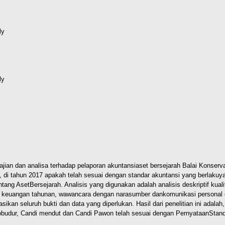
ly
d (627kB)
ly
d (222kB)
(1MB)
ajian dan analisa terhadap pelaporan akuntansi
aset bersejarah Balai Konser
 di tahun 2017 apakah telah sesuai dengan standar akuntansi yang berlaku
y
ntang Aset
Bersejarah.
Analisis yang digunakan adalah analisis deskriptif kua
an keuangan tahunan, wawancara dengan narasumber dan
komunikasi personal 
ikan seluruh bukti dan data yang diperlukan.
Hasil dari penelitian ini adal
obudur, Candi mendut dan Candi Pawon telah sesuai dengan Pernyataan
Stand