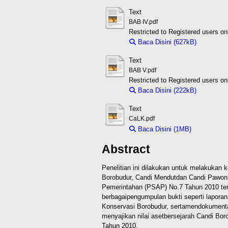
Text
BAB IV.pdf
Restricted to Registered users on
Baca Disini (627kB)
Downloa
Text
BAB V.pdf
Restricted to Registered users on
Baca Disini (222kB)
Downloa
Text
CaLK.pdf
Baca Disini (1MB)
Download 
Abstract
Penelitian ini dilakukan untuk melakukan k
Borobudur, Candi Mendut
dan Candi Pawon,
Pemerintahan (PSAP) No.7 Tahun 2010 te
berbagai
pengumpulan bukti seperti lapor
Konservasi Borobudur, serta
mendokumentas
menyajikan nilai aset
bersejarah Candi Bor
Tahun 2010.