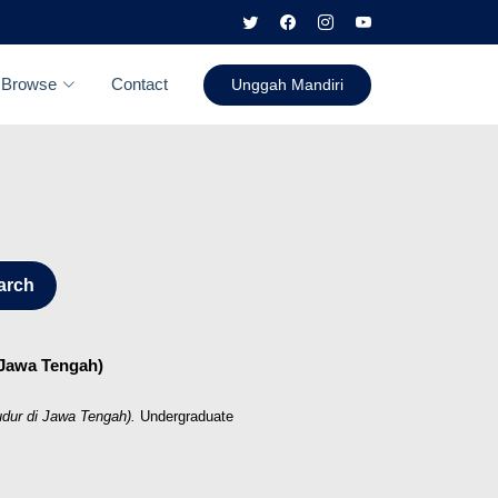
Browse
Contact
Unggah Mandiri
arch
Jawa Tengah)
r di Jawa Tengah).
Undergraduate