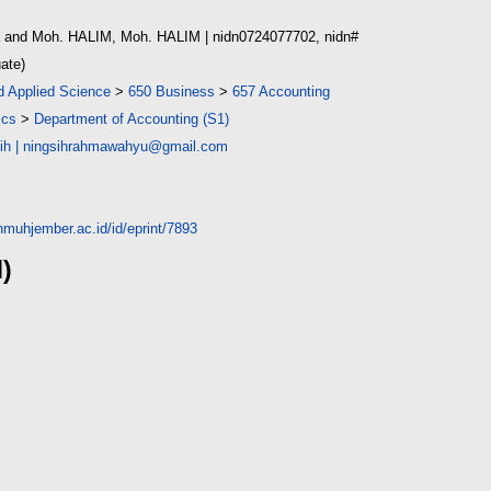
and
Moh. HALIM, Moh. HALIM
| nidn0724077702, nidn#
ate)
d Applied Science
>
650 Business
>
657 Accounting
ics
>
Department of Accounting (S1)
ih
|
ningsihrahmawahyu@gmail.com
unmuhjember.ac.id/id/eprint/7893
d)