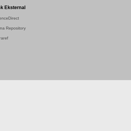
nk Eksternal
enceDirect
a Repository
aref