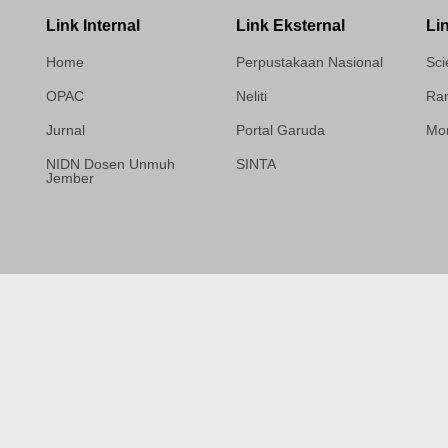
Link Internal
Link Eksternal
Li
Home
Perpustakaan Nasional
Sci
OPAC
Neliti
Ram
Jurnal
Portal Garuda
Mor
NIDN Dosen Unmuh
SINTA
Jember
Template Medilab,
diredesain oleh Travel
Jogja Pati