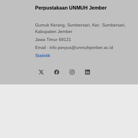
Perpustakaan UNMUH Jember
Gumuk Kerang, Sumbersari, Kec. Sumbersari,
Kabupaten Jember
Jawa Timur 68121
Email : info.perpus@unmuhjember.ac.id
Statistik