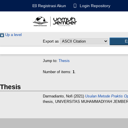
Login Repository
Registrasi Akun
Up a level
Export as
Jump to:
Thesis
Number of items:
1
.
Thesis
Darmadianto, Nofi
(2021)
Usulan Metode Praktis Op
thesis, UNIVERSITAS MUHAMMADIYAH JEMBER