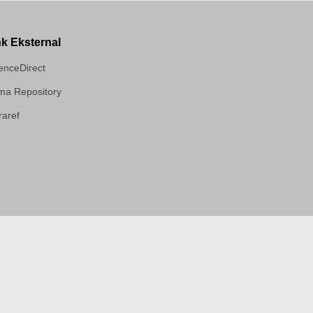
nk Eksternal
enceDirect
a Repository
aref