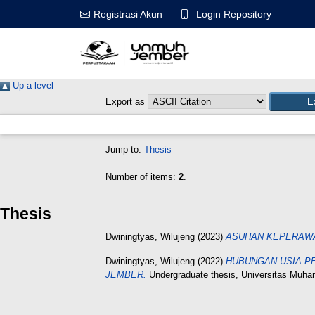
Login Repository
Registrasi Akun
Up a level
Export as
Jump to:
Thesis
Number of items:
2
.
Thesis
Dwiningtyas, Wilujeng
(2023)
ASUHAN KEPERAWA
Dwiningtyas, Wilujeng
(2022)
HUBUNGAN USIA P
JEMBER.
Undergraduate thesis, Universitas Muh