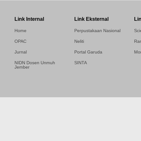
Link Internal
Link Eksternal
Li
Home
Perpustakaan Nasional
Sci
OPAC
Neliti
Ram
Jurnal
Portal Garuda
Mor
NIDN Dosen Unmuh
SINTA
Jember
Template Medilab,
diredesain oleh Travel
Jogja Pati