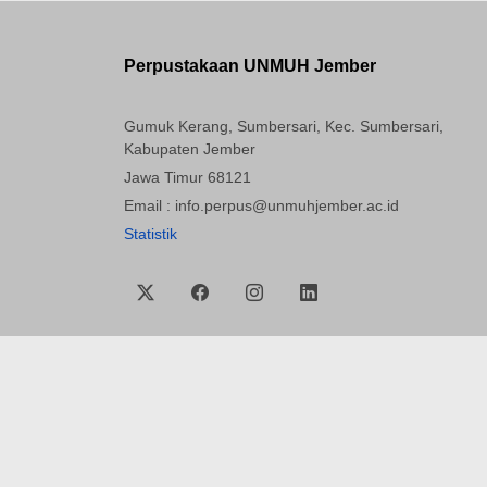
Perpustakaan UNMUH Jember
Gumuk Kerang, Sumbersari, Kec. Sumbersari,
Kabupaten Jember
Jawa Timur 68121
Email : info.perpus@unmuhjember.ac.id
Statistik