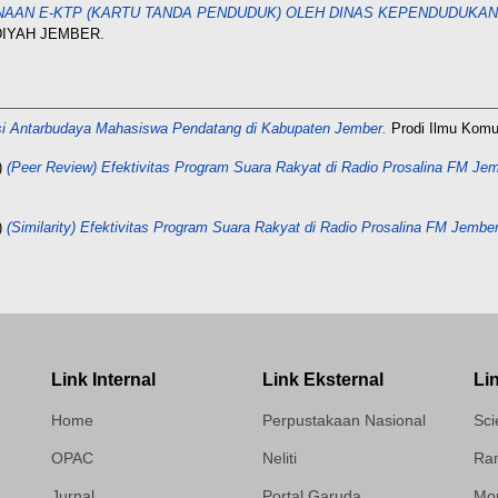
NAAN E-KTP (KARTU TANDA PENDUDUK) OLEH DINAS KEPENDUDUKAN 
DIYAH JEMBER.
asi Antarbudaya Mahasiswa Pendatang di Kabupaten Jember.
Prodi Ilmu Komu
)
(Peer Review) Efektivitas Program Suara Rakyat di Radio Prosalina FM Je
)
(Similarity) Efektivitas Program Suara Rakyat di Radio Prosalina FM Jemb
Link Internal
Link Eksternal
Li
Home
Perpustakaan Nasional
Sci
OPAC
Neliti
Ram
Jurnal
Portal Garuda
Mor