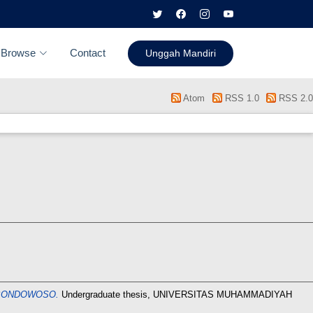
Browse
Contact
Unggah Mandiri
Atom
RSS 1.0
RSS 2.0
 BONDOWOSO.
Undergraduate thesis, UNIVERSITAS MUHAMMADIYAH