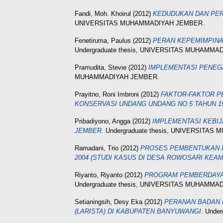
Fandi, Moh. Khoirul
(2012)
KEDUDUKAN DAN PERA
UNIVERSITAS MUHAMMADIYAH JEMBER.
Fenetiruma, Paulus
(2012)
PERAN KEPEMIMPINAN
Undergraduate thesis, UNIVERSITAS MUHAMMA
Pramudita, Stevie
(2012)
IMPLEMENTASI PENEG
MUHAMMADIYAH JEMBER.
Prayitno, Roni Imbroni
(2012)
FAKTOR-FAKTOR P
KONSERVASI UNDANG UNDANG NO.5 TAHUN 1
Pribadiyono, Angga
(2012)
IMPLEMENTASI KEBIJ
JEMBER.
Undergraduate thesis, UNIVERSITA
Ramadani, Trio
(2012)
PROSES PEMBENTUKAN D
2004 (STUDI KASUS DI DESA ROWOSARI KE
Riyanto, Riyanto
(2012)
PROGRAM PEMBERDAYAA
Undergraduate thesis, UNIVERSITAS MUHAMMA
Setianingsih, Desy Eka
(2012)
PERANAN BADAN 
(LARISTA) DI KABUPATEN BANYUWANGI.
Under