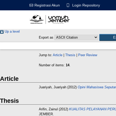
Login Repository
Registrasi Akun
Up a level
Export as
Jump to:
Article
|
Thesis
|
Peer Review
Number of items:
14
.
Article
Juariyah, Juariyah
(2012)
Opini Mahasiswa Seputa
Thesis
Arifin, Zainul
(2012)
KUALITAS PELAYANAN PER
JEMBER.