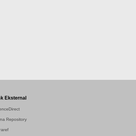
nk Eksternal
enceDirect
a Repository
aref