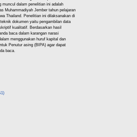
muncul dalam penelitian ini adalah
itas Muhammadiyah Jember tahun pelajaran
a Thailand. Penelitian ini dilaksanakan
di
 teknik dokumen yaitu pengambilan
data
iptif kualitatif.
Berdasarkan hasil
tanda baca
dalam karangan narasi
t dalam menggunakan
huruf kapital dan
ntuk Penutur asing (BIPA)
agar dapat
nda baca.
S1)