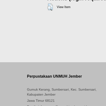
View Item
Perpustakaan UNMUH Jember
Gumuk Kerang, Sumbersari, Kec. Sumbersari,
Kabupaten Jember
Jawa Timur 68121