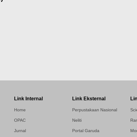
Link Internal
Link Eksternal
Li
Home
Perpustakaan Nasional
Sci
OPAC
Neliti
Ram
Jurnal
Portal Garuda
Mor