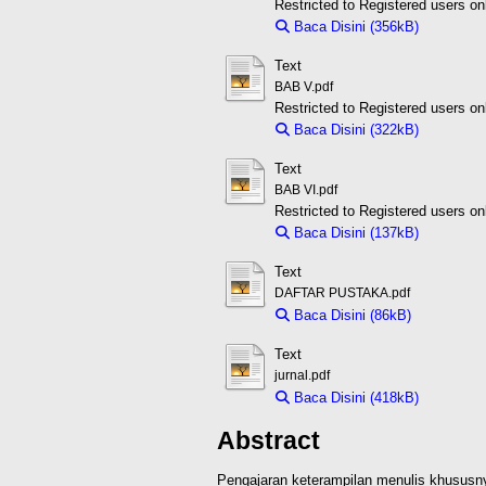
Restricted to Registered users on
Baca Disini (356kB)
Downloa
Text
BAB V.pdf
Restricted to Registered users on
Baca Disini (322kB)
Downloa
Text
BAB VI.pdf
Restricted to Registered users on
Baca Disini (137kB)
Downloa
Text
DAFTAR PUSTAKA.pdf
Baca Disini (86kB)
Download 
Text
jurnal.pdf
Baca Disini (418kB)
Downloa
Abstract
Pengajaran keterampilan menulis khususny