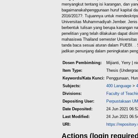
menyangkut tentang isi karangan, dan ya
bagaimanakah
penggunaan huruf kapital d
2016/2017?. Tujuannya untuk mendeskrips
Universitas Muhammadiyah Jember. Jenis pe
berbentuk tulisan yang berupa karangan na
penelitian yang telah dilakukan dapat dis
mahasiswa Thailand semester Universit
tanda baca sesuai aturan dalam PUEBI. . 
jadikan penunjang dalam peningkatan peng
Dosen Pembimbing:
Mijianti, Yerry
| n
Item Type:
Thesis (Undergra
Keywords/Kata Kunci:
Penggunaan, Huru
Subjects:
400 Language
>
Divisions:
Faculty of Teach
Depositing User:
Perpustakaan UM
Date Deposited:
24 Jun 2021 06:5
Last Modified:
24 Jun 2021 06:5
URI:
https://repositor
Actions (login require