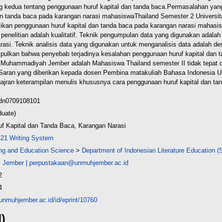
ng kedua tentang penggunaan huruf
kapital dan tanda baca.
Permasalahan yang 
an tanda baca pada karangan narasi mahasiswa
Thailand Semester 2 Univers
ikan penggunaan huruf kapital dan
tanda baca pada karangan narasi mahasisw
nelitian adalah kualitatif. Teknik
pengumpulan data yang digunakan adalah
rasi. Teknik analisis data yang
digunakan untuk menganalisis data adalah deskr
impulkan
bahwa penyebab terjadinya kesalahan penggunaan huruf kapital dan 
as Muhammadiyah
Jember adalah Mahasiswa Thailand semester II tidak tepa
Saran yang diberikan
kepada dosen Pembina matakuliah Bahasa Indonesia U
ajran keterampilan menulis
khususnya cara penggunaan huruf kapital dan ta
idn0709108101
duate)
f Kapital dan Tanda Baca, Karangan Narasi
421 Writing System
ing and Education Science
>
Department of Indonesian Literature Education (
 Jember
|
perpustakaan@unmuhjember.ac.id
2
4
y.unmuhjember.ac.id/id/eprint/10760
d)