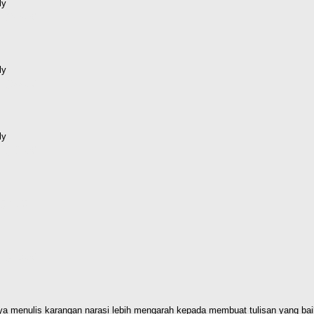
ly
d (356kB)
ly
d (322kB)
ly
d (137kB)
(86kB)
d (418kB)
a menulis karangan narasi lebih
mengarah kepada membuat tulisan yang bai