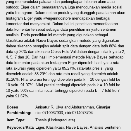
yang memproduksi pakaian dan perlengkapan hiburan alam atau
outdoor. Eiger dalam pemasarannya juga menggunakan media sosial
yaitu Instagram. Dalam setiap produk yang diunggah pada laman akun
Instagram Eiger yaitu @eigerindostore mendapatkan berbagai
komentar dari masyarakat. Dalam hal ini penelitian memanfaatkan
data komentar tersebut sebagai data penelitian ini yaitu sentimen
analisis. Pada penelitian ini metode yang digunakan sebagai
klasifikasi adalah Naive Bayes sedangkan metode yang digunakan
dalam skenario pengujian adalah split data dengan data latih 80% dan
data uji 20% dan skenario Cross Fold Validation dengan nilai k yaitu 2,
4, 5, 7 dan 10. Dari hasil implementasi metode Naive Bayes terhadap
data komentar pada akun Instagram Eiger diperoleh hasil yaitu rata-
rata akurasi yang diperoleh yaitu 85.27%, rata-rata presisi yang
diperoleh adalah 88.29% dan rata-rata recall yang diperoleh adalah
81.26%. Nilai akurasi tertinggi diperoleh pada k = 10 dengan fold ke
10 yaitu 91.07%. Nilai presisi tertinggi diperoleh pada k = 10 fold ke
10 yaitu 90% dan nilai recall tertinggi diperoleh pada k = 7 fold ke 7
yaitu 91.67%.
Dosen
Anisatur R, Ulya
and
Abdurrahman, Ginanjar
|
Pembimbing:
nidn0710037903, nidn0714078704
Item Type:
Thesis (Undergraduate)
Keywords/Kata
Eiger, Klasifikasi, Naive Bayes, Analisis Sentimen,