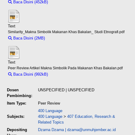
Baca Disini (452kB)
Download (452kB)
Text
Similarity_Makna Simbolik Makanan Khas Bakalan_ Studi Etnografi.pdf
Baca Disini (2MB)
Download (2MB)
Text
Peer Review Artikel Makna Simbolik Pada Makanan Khas Bakalan.pdf
Baca Disini (992kB)
Download (992kB)
Dosen
UNSPECIFIED | UNSPECIFIED
Pembimbing:
Item Type:
Peer Review
400 Language
Subjects:
400 Language
>
407 Education, Research &
Related Topics
Depositing
Dzarna Dzarna
|
dzarna@unmuhjember.ac.id