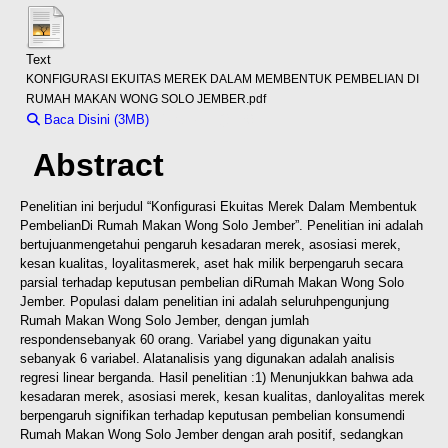
Text
KONFIGURASI EKUITAS MEREK DALAM MEMBENTUK PEMBELIAN DI
RUMAH MAKAN WONG SOLO JEMBER.pdf
Baca Disini (3MB)
Download (3MB)
Abstract
Penelitian ini berjudul “Konfigurasi Ekuitas Merek Dalam Membentuk
Pembelian
Di Rumah Makan Wong Solo Jember”. Penelitian ini adalah
bertujuan
mengetahui pengaruh kesadaran merek, asosiasi merek,
kesan kualitas, loyalitas
merek, aset hak milik berpengaruh secara
parsial terhadap keputusan pembelian di
Rumah Makan Wong Solo
Jember. Populasi dalam penelitian ini adalah seluruh
pengunjung
Rumah Makan Wong Solo Jember, dengan jumlah
responden
sebanyak 60 orang. Variabel yang digunakan yaitu
sebanyak 6 variabel. Alat
analisis yang digunakan adalah analisis
regresi linear berganda. Hasil penelitian :
1) Menunjukkan bahwa ada
kesadaran merek, asosiasi merek, kesan kualitas, dan
loyalitas merek
berpengaruh signifikan terhadap keputusan pembelian konsumen
di
Rumah Makan Wong Solo Jember dengan arah positif, sedangkan