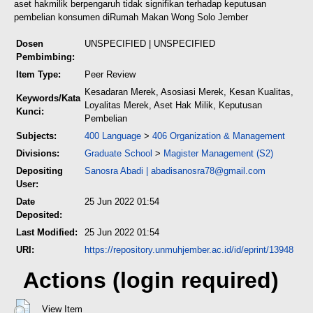
aset hak
milik berpengaruh tidak signifikan terhadap keputusan
pembelian konsumen di
Rumah Makan Wong Solo Jember
Dosen
UNSPECIFIED | UNSPECIFIED
Pembimbing:
Item Type:
Peer Review
Kesadaran Merek, Asosiasi Merek, Kesan Kualitas,
Keywords/Kata
Loyalitas Merek, Aset Hak Milik, Keputusan
Kunci:
Pembelian
Subjects:
400 Language
>
406 Organization & Management
Divisions:
Graduate School
>
Magister Management (S2)
Depositing
Sanosra Abadi
|
abadisanosra78@gmail.com
User:
Date
25 Jun 2022 01:54
Deposited:
Last Modified:
25 Jun 2022 01:54
URI:
https://repository.unmuhjember.ac.id/id/eprint/13948
Actions (login required)
View Item