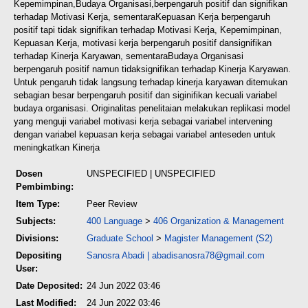
Kepemimpinan,Budaya Organisasi,berpengaruh positif dan signifikan
terhadap Motivasi Kerja, sementaraKepuasan Kerja berpengaruh
positif tapi tidak signifikan terhadap Motivasi Kerja, Kepemimpinan,
Kepuasan Kerja, motivasi kerja berpengaruh positif dansignifikan
terhadap Kinerja Karyawan, sementaraBudaya Organisasi
berpengaruh positif namun tidaksignifikan terhadap Kinerja Karyawan.
Untuk pengaruh tidak langsung terhadap kinerja karyawan ditemukan
sebagian besar berpengaruh positif dan siginifikan kecuali variabel
budaya organisasi. Originalitas penelitaian melakukan replikasi model
yang menguji variabel motivasi kerja sebagai variabel intervening
dengan variabel kepuasan kerja sebagai variabel anteseden untuk
meningkatkan Kinerja
Dosen
UNSPECIFIED | UNSPECIFIED
Pembimbing:
Item Type:
Peer Review
Subjects:
400 Language
>
406 Organization & Management
Divisions:
Graduate School
>
Magister Management (S2)
Depositing
Sanosra Abadi
|
abadisanosra78@gmail.com
User:
Date Deposited:
24 Jun 2022 03:46
Last Modified:
24 Jun 2022 03:46