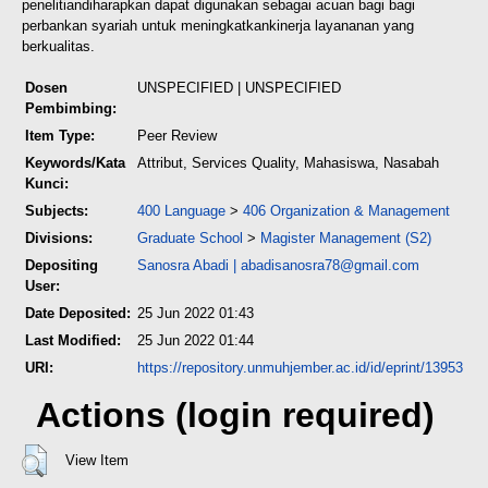
penelitian
diharapkan dapat digunakan sebagai acuan bagi bagi
perbankan syariah untuk meningkatkan
kinerja layananan yang
berkualitas.
Dosen
UNSPECIFIED | UNSPECIFIED
Pembimbing:
Item Type:
Peer Review
Keywords/Kata
Attribut, Services Quality, Mahasiswa, Nasabah
Kunci:
Subjects:
400 Language
>
406 Organization & Management
Divisions:
Graduate School
>
Magister Management (S2)
Depositing
Sanosra Abadi
|
abadisanosra78@gmail.com
User:
Date Deposited:
25 Jun 2022 01:43
Last Modified:
25 Jun 2022 01:44
URI:
https://repository.unmuhjember.ac.id/id/eprint/13953
Actions (login required)
View Item