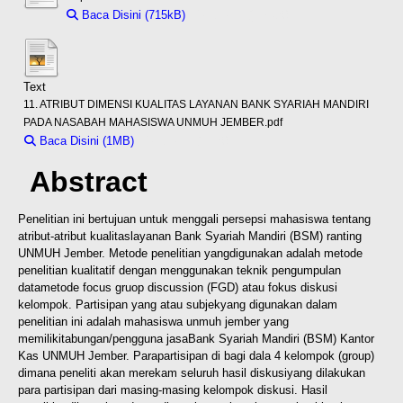
Baca Disini (715kB)
Download (715kB)
Text
11. ATRIBUT DIMENSI KUALITAS LAYANAN BANK SYARIAH MANDIRI
PADA NASABAH MAHASISWA UNMUH JEMBER.pdf
Baca Disini (1MB)
Download (1MB)
Abstract
Penelitian ini bertujuan untuk menggali persepsi mahasiswa tentang
atribut-atribut kualitas
layanan Bank Syariah Mandiri (BSM) ranting
UNMUH Jember. Metode penelitian yang
digunakan adalah metode
penelitian kualitatif dengan menggunakan teknik pengumpulan
data
metode focus gruop discussion (FGD) atau fokus diskusi
kelompok. Partisipan yang atau subjek
yang digunakan dalam
penelitian ini adalah mahasiswa unmuh jember yang
memiliki
tabungan/pengguna jasaBank Syariah Mandiri (BSM) Kantor
Kas UNMUH Jember. Para
partisipan di bagi dala 4 kelompok (group)
dimana peneliti akan merekam seluruh hasil diskusi
yang dilakukan
para partisipan dari masing-masing kelompok diskusi. Hasil