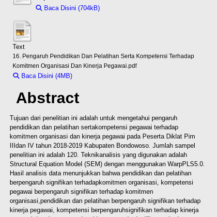
Baca Disini (704kB)
Download (704kB)
Text
16. Pengaruh Pendidikan Dan Pelatihan Serta Kompetensi Terhadap
Komitmen Organisasi Dan Kinerja Pegawai.pdf
Baca Disini (4MB)
Download (4MB)
Abstract
Tujuan dari penelitian ini adalah untuk mengetahui pengaruh
pendidikan dan pelatihan serta
kompetensi pegawai terhadap
komitmen organisasi dan kinerja pegawai pada Peserta Diklat Pim
III
dan IV tahun 2018-2019 Kabupaten Bondowoso. Jumlah sampel
penelitian ini adalah 120. Teknik
analisis yang digunakan adalah
Structural Equation Model (SEM) dengan menggunakan WarpPLS
5.0.
Hasil analisis data menunjukkan bahwa pendidikan dan pelatihan
berpengaruh signifikan terhadap
komitmen organisasi, kompetensi
pegawai berpengaruh signifikan terhadap komitmen
organisasi,
pendidikan dan pelatihan berpengaruh signifikan terhadap
kinerja pegawai, kompetensi berpengaruh
signifikan terhadap kinerja