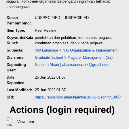
pegawai, komitmen organisasi berpengaruh signifikan terhadap
kinerja
pegawai.
Dosen
UNSPECIFIED | UNSPECIFIED
Pembimbing:
Item Type:
Peer Review
Keywords/Kata
pendidikan dan pelatihan, kompetensi pegawai,
Kunci:
komitmen organisasi dan kinerja pegawai
Subjects:
400 Language
>
406 Organization & Management
Divisions:
Graduate School
>
Magister Management (S2)
Depositing
Sanosra Abadi
|
abadisanosra78@gmail.com
User:
Date
25 Jun 2022 01:57
Deposited:
Last Modified:
25 Jun 2022 01:57
URI:
https://repository.unmuhjember.ac.id/id/eprint/13957
Actions (login required)
View Item