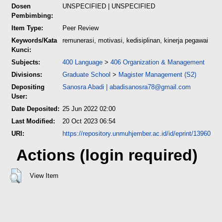
Dosen
UNSPECIFIED | UNSPECIFIED
Pembimbing:
Item Type:
Peer Review
Keywords/Kata
remunerasi, motivasi, kedisiplinan, kinerja pegawai
Kunci:
Subjects:
400 Language
>
406 Organization & Management
Divisions:
Graduate School
>
Magister Management (S2)
Depositing
Sanosra Abadi
|
abadisanosra78@gmail.com
User:
Date Deposited:
25 Jun 2022 02:00
Last Modified:
20 Oct 2023 06:54
URI:
https://repository.unmuhjember.ac.id/id/eprint/13960
Actions (login required)
View Item