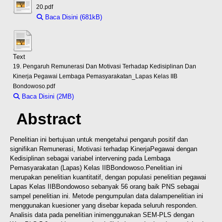
20.pdf
Baca Disini (681kB)
Download (681kB)
Text
19. Pengaruh Remunerasi Dan Motivasi Terhadap Kedisiplinan Dan
Kinerja Pegawai Lembaga Pemasyarakatan_Lapas Kelas IIB
Bondowoso.pdf
Baca Disini (2MB)
Download (2MB)
Abstract
Penelitian ini bertujuan untuk mengetahui pengaruh positif dan
signifikan Remunerasi, Motivasi terhadap Kinerja
Pegawai dengan
Kedisiplinan sebagai variabel intervening pada Lembaga
Pemasyarakatan (Lapas) Kelas IIB
Bondowoso.Penelitian ini
merupakan penelitian kuantitatif, dengan populasi penelitian pegawai
Lapas Kelas IIB
Bondowoso sebanyak 56 orang baik PNS sebagai
sampel penelitian ini. Metode pengumpulan data dalam
penelitian ini
menggunakan kuesioner yang disebar kepada seluruh responden.
Analisis data pada penelitian ini
menggunakan SEM-PLS dengan