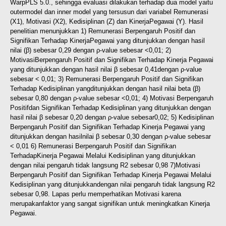
WarpPLS 5.0., sehingga evaluasi dilakukan terhadap dua model yaitu
outer
model dan inner model yang tersusun dari variabel Remunerasi
(X1), Motivasi (X2), Kedisiplinan (Z) dan Kinerja
Pegawai (Y). Hasil
penelitian menunjukkan 1) Remunerasi Berpengaruh Positif dan
Signifikan Terhadap Kinerja
Pegawai yang ditunjukkan dengan hasil
nilai (β) sebesar 0,29 dengan ρ-value sebesar <0,01; 2)
Motivasi
Berpengaruh Positif dan Signifikan Terhadap Kinerja Pegawai
yang ditunjukkan dengan hasil nilai β sebesar 0,41
dengan ρ-value
sebesar < 0,01; 3) Remunerasi Berpengaruh Positif dan Signifikan
Terhadap Kedisiplinan yang
ditunjukkan dengan hasil nilai beta (β)
sebesar 0,80 dengan ρ-value sebesar <0,01; 4) Motivasi Berpengaruh
Positif
dan Signifikan Terhadap Kedisiplinan yang ditunjukkan dengan
hasil nilai β sebesar 0,20 dengan ρ-value sebesar
0,02; 5) Kedisiplinan
Berpengaruh Positif dan Signifikan Terhadap Kinerja Pegawai yang
ditunjukkan dengan hasil
nilai β sebesar 0,30 dengan ρ-value sebesar
< 0,01 6) Remunerasi Berpengaruh Positif dan Signifikan
Terhadap
Kinerja Pegawai Melalui Kedisiplinan yang ditunjukkan
dengan nilai pengaruh tidak langsung R2 sebesar 0,98 7)
Motivasi
Berpengaruh Positif dan Signifikan Terhadap Kinerja Pegawai Melalui
Kedisiplinan yang ditunjukkan
dengan nilai pengaruh tidak langsung R2
sebesar 0,98. Lapas perlu memperhatikan Motivasi karena
merupakan
faktor yang sangat signifikan untuk meningkatkan Kinerja
Pegawai.