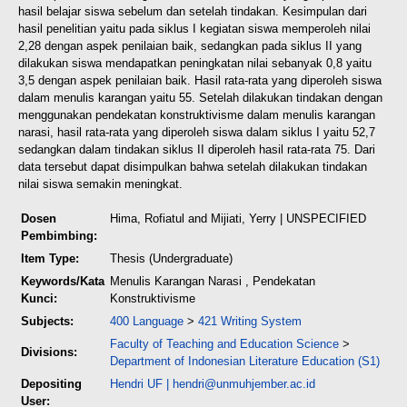
hasil belajar siswa sebelum dan setelah tindakan.
Kesimpulan dari
hasil penelitian yaitu pada siklus I kegiatan siswa memperoleh nilai
2,28 dengan aspek penilaian baik, sedangkan pada siklus II yang
dilakukan siswa mendapatkan peningkatan nilai sebanyak 0,8 yaitu
3,5 dengan aspek penilaian baik. Hasil rata-rata yang diperoleh siswa
dalam menulis karangan yaitu 55. Setelah dilakukan tindakan dengan
menggunakan pendekatan konstruktivisme dalam menulis karangan
narasi, hasil rata-rata yang diperoleh siswa dalam siklus I yaitu 52,7
sedangkan dalam tindakan siklus II diperoleh hasil rata-rata 75. Dari
data tersebut dapat disimpulkan bahwa setelah dilakukan tindakan
nilai siswa semakin meningkat.
Dosen
Hima, Rofiatul
and
Mijiati, Yerry
| UNSPECIFIED
Pembimbing:
Item Type:
Thesis (Undergraduate)
Keywords/Kata
Menulis Karangan Narasi , Pendekatan
Kunci:
Konstruktivisme
Subjects:
400 Language
>
421 Writing System
Faculty of Teaching and Education Science
>
Divisions:
Department of Indonesian Literature Education (S1)
Depositing
Hendri UF
|
hendri@unmuhjember.ac.id
User: