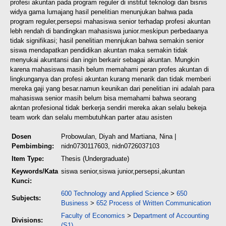
profesi akuntan pada program reguler di institut teknologi dan bisnis
widya gama lumajang hasil penelitian menunjukan bahwa pada
program reguler,persepsi mahasiswa senior terhadap profesi akuntan
lebh rendah di bandingkan mahasiswa junior.meskipun perbedaanya
tidak signifikasi; hasil penelitian mennjukan bahwa semakin senior
siswa mendapatkan pendidikan akuntan maka semakin tidak
menyukai akuntansi dan ingin berkarir sebagai akuntan. Mungkin
karena mahasiswa masih belum memahami peran profes akuntan di
lingkunganya dan profesi akuntan kurang menarik dan tidak memberi
mereka gaji yang besar.namun keunikan dari penelitian ini adalah para
mahasiswa senior masih belum bisa memahami bahwa seorang
akntan profesional tidak berkerja sendiri mereka akan selalu bekeja
team work dan selalu membutuhkan parter atau asisten
Dosen
Probowulan, Diyah
and
Martiana, Nina
|
Pembimbing:
nidn0730117603, nidn0726037103
Item Type:
Thesis (Undergraduate)
Keywords/Kata
siswa senior,siswa junior,persepsi,akuntan
Kunci:
600 Technology and Applied Science
>
650
Subjects:
Business
>
652 Process of Written Communication
Faculty of Economics
>
Department of Accounting
Divisions:
(S1)