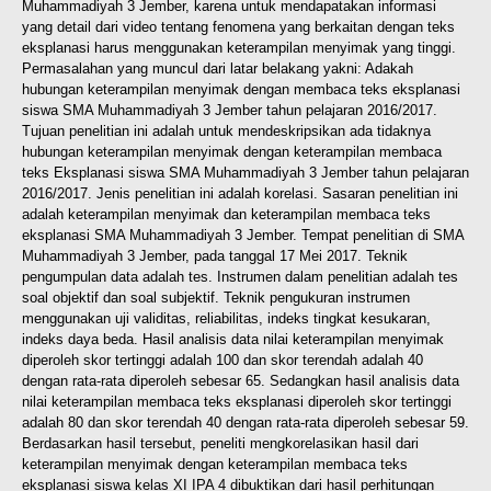
Muhammadiyah 3 Jember, karena untuk mendapatakan informasi
yang detail dari video tentang fenomena yang berkaitan dengan teks
eksplanasi harus menggunakan keterampilan menyimak yang tinggi.
Permasalahan yang muncul dari latar belakang yakni: Adakah
hubungan keterampilan menyimak dengan membaca teks eksplanasi
siswa SMA Muhammadiyah 3 Jember tahun pelajaran 2016/2017.
Tujuan penelitian ini adalah untuk mendeskripsikan ada tidaknya
hubungan keterampilan menyimak dengan keterampilan membaca
teks Eksplanasi siswa SMA Muhammadiyah 3 Jember tahun pelajaran
2016/2017. Jenis penelitian ini adalah korelasi. Sasaran penelitian ini
adalah keterampilan menyimak dan keterampilan membaca teks
eksplanasi SMA Muhammadiyah 3 Jember. Tempat penelitian di SMA
Muhammadiyah 3 Jember, pada tanggal 17 Mei 2017. Teknik
pengumpulan data adalah tes. Instrumen dalam penelitian adalah tes
soal objektif dan soal subjektif. Teknik pengukuran instrumen
menggunakan uji validitas, reliabilitas, indeks tingkat kesukaran,
indeks daya beda. Hasil analisis data nilai keterampilan menyimak
diperoleh skor tertinggi adalah 100 dan skor terendah adalah 40
dengan rata-rata diperoleh sebesar 65. Sedangkan hasil analisis data
nilai keterampilan membaca teks eksplanasi diperoleh skor tertinggi
adalah 80 dan skor terendah 40 dengan rata-rata diperoleh sebesar 59.
Berdasarkan hasil tersebut, peneliti mengkorelasikan hasil dari
keterampilan menyimak dengan keterampilan membaca teks
eksplanasi siswa kelas XI IPA 4 dibuktikan dari hasil perhitungan