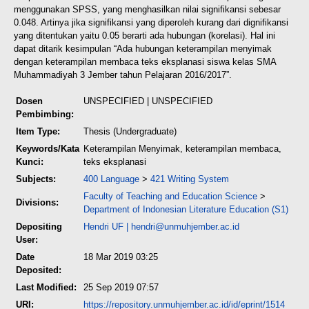
menggunakan SPSS, yang menghasilkan nilai signifikansi sebesar
0.048. Artinya jika signifikansi yang diperoleh kurang dari dignifikansi
yang ditentukan yaitu 0.05 berarti ada hubungan (korelasi). Hal ini
dapat ditarik kesimpulan “Ada hubungan keterampilan menyimak
dengan keterampilan membaca teks eksplanasi siswa kelas SMA
Muhammadiyah 3 Jember tahun Pelajaran 2016/2017”.
Dosen
UNSPECIFIED | UNSPECIFIED
Pembimbing:
Item Type:
Thesis (Undergraduate)
Keywords/Kata
Keterampilan Menyimak, keterampilan membaca,
Kunci:
teks eksplanasi
Subjects:
400 Language
>
421 Writing System
Faculty of Teaching and Education Science
>
Divisions:
Department of Indonesian Literature Education (S1)
Depositing
Hendri UF
|
hendri@unmuhjember.ac.id
User:
Date
18 Mar 2019 03:25
Deposited:
Last Modified:
25 Sep 2019 07:57
URI:
https://repository.unmuhjember.ac.id/id/eprint/1514