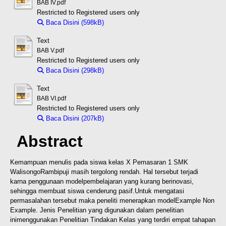
BAB IV.pdf
Restricted to Registered users only
Baca Disini (598kB)
Download (598kB)
Text
BAB V.pdf
Restricted to Registered users only
Baca Disini (298kB)
Download (298kB)
Text
BAB VI.pdf
Restricted to Registered users only
Baca Disini (207kB)
Download (207kB)
Abstract
Kemampuan menulis pada siswa kelas X Pemasaran 1 SMK
Walisongo
Rambipuji masih tergolong rendah. Hal tersebut terjadi
karna penggunaan model
pembelajaran yang kurang berinovasi,
sehingga membuat siswa cenderung pasif.
Untuk mengatasi
permasalahan tersebut maka peneliti menerapkan model
Example Non
Example. Jenis Penelitian yang digunakan dalam penelitian
ini
menggunakan Penelitian Tindakan Kelas yang terdiri empat tahapan