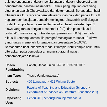
yakni
perencanaan tindakan, pelaksanaan tindakan, observasi atau
pengamatan, dan
evaluasi/refleksi. Teknik pengumpulan data yang
digunakan adalah Observasi,
tes dan dokumentasi. Berdasarkan hasil
Observasi siklus rencana pembelajaran
sudah baik dan pada siklus II
kegiatan pembelajaran semakin meningkat, siswa
lebih aktif dengan
model Example Non Example.Berdasarkan hasil prates
terdapat 3
siswa yang tuntas dengan presentasi (12%), dan pada siklus I
terdapat
15 siswa yang tuntas dengan presentasi (60%) dan pada
siklus II kemampuan
menulis paragraf meningkat terdapat 19 siswa
yang tuntas memenuhi kriteria
dengan presentase (76.06%).
Berdasarkan hasil observasi model Example Non
Example baik untuk
diterapkan pada pembelajaran menulisparagraf narasi,
dan
pembelajaran lainnya.
Dosen
Hanafi, Hanafi
| nidn196708151992031002
Pembimbing:
Item Type:
Thesis (Undergraduate)
Subjects:
400 Language
>
421 Writing System
Faculty of Teaching and Education Science
>
Divisions:
Department of Indonesian Literature Education (S1)
Depositing
Hendri UF
|
hendri@unmuhjember.ac.id
User: