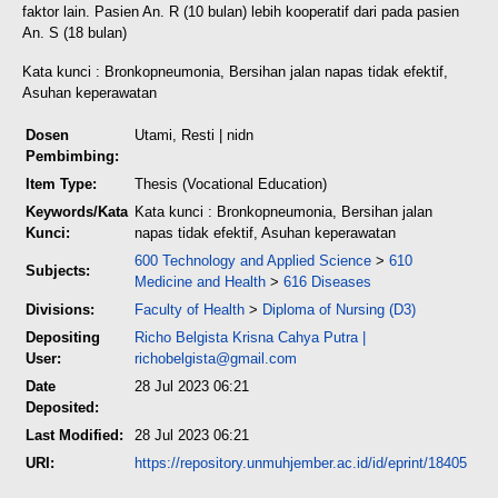
faktor lain. Pasien An. R (10 bulan) lebih kooperatif dari pada pasien
An. S (18 bulan)
Kata kunci : Bronkopneumonia, Bersihan jalan napas tidak efektif,
Asuhan keperawatan
Dosen
Utami, Resti
| nidn
Pembimbing:
Item Type:
Thesis (Vocational Education)
Keywords/Kata
Kata kunci : Bronkopneumonia, Bersihan jalan
Kunci:
napas tidak efektif, Asuhan keperawatan
600 Technology and Applied Science
>
610
Subjects:
Medicine and Health
>
616 Diseases
Divisions:
Faculty of Health
>
Diploma of Nursing (D3)
Depositing
Richo Belgista Krisna Cahya Putra
|
User:
richobelgista@gmail.com
Date
28 Jul 2023 06:21
Deposited:
Last Modified:
28 Jul 2023 06:21
URI:
https://repository.unmuhjember.ac.id/id/eprint/18405