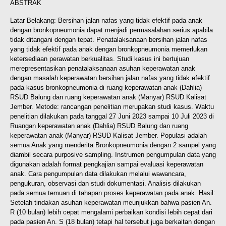
ABSTRAK
Latar Belakang: Bersihan jalan nafas yang tidak efektif pada anak
dengan bronkopneumonia dapat menjadi permasalahan serius apabila
tidak ditangani dengan tepat. Penatalaksanaan bersihan jalan nafas
yang tidak efektif pada anak dengan bronkopneumonia memerlukan
ketersediaan perawatan berkualitas. Studi kasus ini bertujuan
merepresentasikan penatalaksanaan asuhan keperawatan anak
dengan masalah keperawatan bersihan jalan nafas yang tidak efektif
pada kasus bronkopneumonia di ruang keperawatan anak (Dahlia)
RSUD Balung dan ruang keperawatan anak (Manyar) RSUD Kalisat
Jember. Metode: rancangan penelitian merupakan studi kasus. Waktu
penelitian dilakukan pada tanggal 27 Juni 2023 sampai 10 Juli 2023 di
Ruangan keperawatan anak (Dahlia) RSUD Balung dan ruang
keperawatan anak (Manyar) RSUD Kalisat Jember. Populasi adalah
semua Anak yang menderita Bronkopneumonia dengan 2 sampel yang
diambil secara purposive sampling. Instrumen pengumpulan data yang
digunakan adalah format pengkajian sampai evaluasi keperawatan
anak. Cara pengumpulan data dilakukan melalui wawancara,
pengukuran, observasi dan studi dokumentasi. Analisis dilakukan
pada semua temuan di tahapan proses keperawatan pada anak. Hasil:
Setelah tindakan asuhan keperawatan meunjukkan bahwa pasien An.
R (10 bulan) lebih cepat mengalami perbaikan kondisi lebih cepat dari
pada pasien An. S (18 bulan) tetapi hal tersebut juga berkaitan dengan