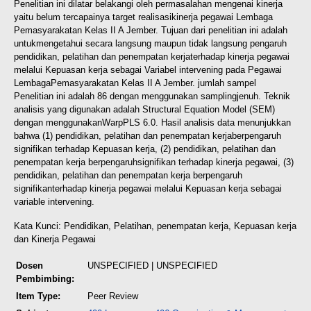
Penelitian ini dilatar belakangi oleh permasalahan mengenai kinerja
yaitu belum tercapainya target realisasi
kinerja pegawai Lembaga
Pemasyarakatan Kelas II A Jember. Tujuan dari penelitian ini adalah
untuk
mengetahui secara langsung maupun tidak langsung pengaruh
pendidikan, pelatihan dan penempatan kerja
terhadap kinerja pegawai
melalui Kepuasan kerja sebagai Variabel intervening pada Pegawai
Lembaga
Pemasyarakatan Kelas II A Jember. jumlah sampel
Penelitian ini adalah 86 dengan menggunakan sampling
jenuh. Teknik
analisis yang digunakan adalah Structural Equation Model (SEM)
dengan menggunakan
WarpPLS 6.0. Hasil analisis data menunjukkan
bahwa (1) pendidikan, pelatihan dan penempatan kerja
berpengaruh
signifikan terhadap Kepuasan kerja, (2) pendidikan, pelatihan dan
penempatan kerja berpengaruh
signifikan terhadap kinerja pegawai, (3)
pendidikan, pelatihan dan penempatan kerja berpengaruh
signifikan
terhadap kinerja pegawai melalui Kepuasan kerja sebagai
variable intervening.
Kata Kunci: Pendidikan, Pelatihan, penempatan kerja, Kepuasan kerja
dan Kinerja Pegawai
Dosen
UNSPECIFIED | UNSPECIFIED
Pembimbing:
Item Type:
Peer Review