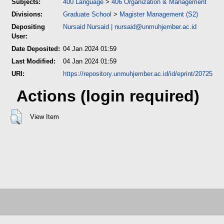
Subjects:
400 Language
>
406 Organization & Management
Divisions:
Graduate School
>
Magister Management (S2)
Depositing
Nursaid Nursaid
|
nursaid@unmuhjember.ac.id
User:
Date Deposited:
04 Jan 2024 01:59
Last Modified:
04 Jan 2024 01:59
URI:
https://repository.unmuhjember.ac.id/id/eprint/20725
Actions (login required)
View Item