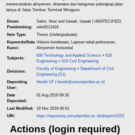
merencanakan alinyemen, draenase dan bangunan pelengkap jalan
lainya di Jalan Tembus Terminal Wiroguno.
Dosen
Salim, Noor
and
Irawati, Irawati
| UNSPECIFIED,
Pembimbing:
nidn0512418
Item Type:
Thesis (Undergraduate)
Keywords/Kata
Volume kendaraan, Lapisan tebal perkerasan,
Kunci:
Alinyemen horisontal
600 Technology and Applied Science
>
620
Subjects:
Engineering
>
624 Civil Engineering
Faculty of Engineering
>
Department of Civil
Divisions:
Engineering (S1)
Depositing
Hendri UF
|
hendri@unmuhjember.ac.id
User:
Date
01 Aug 2019 09:26
Deposited:
Last Modified:
18 Nov 2019 06:01
URI:
https://repository.unmuhjember.ac.id/id/eprint/2252
Actions (login required)