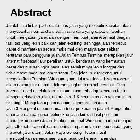
Abstract
Jumlah lalu lintas pada suatu ruas jalan yang melebihi kapsitas akan
menyebabkan kemacetan. Salah satu cara yang dapat di lakukan
untuk mengatasinya adalah dengan membuat jalan Alternatif dengan
fasilitas yang lebih baik dari jalan eksiting. sehingga jalan tersebut
dapat dimanfaatkan secara maksimal oleh masyarakat sekitar
terutama para pengguna jalan.
Jalan Tembus Terminal merupakan jalur
alternatif sebagai jalur peralihan untuk kendaraan yang bermuatan
besar dan bus sehingga pada jalan sebelumnya lebih longgar dan
tidak macet pada jam-jam tertentu. Dan jalan ini dirancang untuk
mengaktifkan Terminal Wiroguno yang dulunya tiddak bisa beroperasi
dikarenakan jalur utama tidak menjangkau terminal tersebut.
Oleh
karena itu perlu melakukan tinjauan ulang terhadap beberapa factor
sebagai kelayakan jalan, antara lain :
1.Kinerja jalan dan volume jalan
eksiting.
2.Mengetahui perencanaan alignment horisontal
jalan.
3.Mengetahui perencanaan tebal perkerasan jalan.
4.Mengetahui
draenase dan bangunan pelengkap jalan lainya.
Hasil penilitian
menunjukan bahwa Jalan Tembus Terminal Wiroguno mampu menjadi
jalur alternatif karenabisa menerima limpasan volume kendaraan yang
melewati jalur utama Jalan Raya Genteng. Tetapi masih
membutuhkan perencanaan ulang tebal perkerasan jalan dan