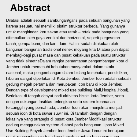
Abstract
Dilatasi adalah sebuah sambungan/garis pada sebuah bangunan yang
karena sesuatu hal memiliki sistim struktur berbeda. Yang gunanya
untuk menghindari kerusakan atau retak – retak pada bangunan yang
ditimbulkan oleh gaya vertikal dan horizontal, seperti pergeseran
tanah, gempa bumi, dan lain - lain. Hal ini sudah dilakukan oleh
bangunan bangunan tradisional nenek moyang kita Dilatasi pun dapat
membagi-bagi pusat masa dan pusat kekakuan pada suatu struktur
yang tidak simetris
Dalam rangka pemantapan pengembangan kota di
Jember untuk memenuhi kebutuhan masyarakat dalam skala
nasional, maka pengembangan dalam bidang kesehatan, pendidikan,
hiburan sangat diperlukan di Kota Jember. Jember Icon adalah sebuah
gedung megah pertama dan merupakan Icon baru di kota Jember.
Dengan type of development mixed use building( Mall,Hospital,Hotel).
Berlokasi di tengah denyut nadi aktivitas bisnis kota Jember, serta
dengan dukungan fasilitas terlengkap serta sistem keamanan
tercanggih yang pernah ada, Jember Icon akan menjelma menjadi
sebuah icon di kota suwar suwir ini. Di tambah dengan dengan
lokasinya yang strategis di pusat kota Jember.
Modifikasi struktur
gedung menggunakan system dilatasi pada bangunan Lippo Mixed
Use Building Proyek Jember Icon Jember Jawa Timur ini bertujuan
untuk mengantisipasi terjadinya tabrakan antara bangunan yang