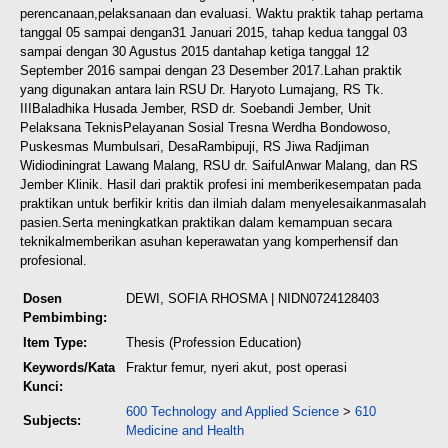
perencanaan,
pelaksanaan dan evaluasi. Waktu praktik tahap pertama
tanggal 05 sampai dengan
31 Januari 2015, tahap kedua tanggal 03
sampai dengan 30 Agustus 2015 dan
tahap ketiga tanggal 12
September 2016 sampai dengan 23 Desember 2017.
Lahan praktik
yang digunakan antara lain RSU Dr. Haryoto Lumajang, RS Tk.
III
Baladhika Husada Jember, RSD dr. Soebandi Jember, Unit
Pelaksana Teknis
Pelayanan Sosial Tresna Werdha Bondowoso,
Puskesmas Mumbulsari, Desa
Rambipuji, RS Jiwa Radjiman
Widiodiningrat Lawang Malang, RSU dr. Saiful
Anwar Malang, dan RS
Jember Klinik. Hasil dari praktik profesi ini memberi
kesempatan pada
praktikan untuk berfikir kritis dan ilmiah dalam menyelesaikan
masalah
pasien.Serta meningkatkan praktikan dalam kemampuan secara
teknikal
memberikan asuhan keperawatan yang komperhensif dan
profesional.
Dosen
DEWI, SOFIA RHOSMA
| NIDN0724128403
Pembimbing:
Item Type:
Thesis (Profession Education)
Keywords/Kata
Fraktur femur, nyeri akut, post operasi
Kunci:
600 Technology and Applied Science
>
610
Subjects:
Medicine and Health