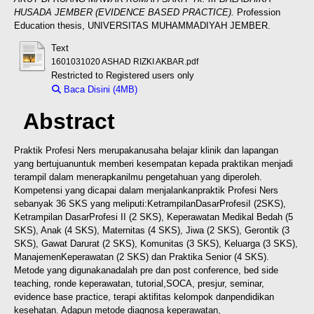
HUSADA JEMBER (EVIDENCE BASED PRACTICE).
Profession
Education thesis, UNIVERSITAS MUHAMMADIYAH JEMBER.
Text
1601031020 ASHAD RIZKI AKBAR.pdf
Restricted to Registered users only
Baca Disini (4MB)
Download (4MB)
Abstract
Praktik Profesi Ners merupakanusaha belajar klinik dan lapangan
yang bertujuan
untuk memberi kesempatan kepada praktikan menjadi
terampil dalam menerapkan
ilmu pengetahuan yang diperoleh.
Kompetensi yang dicapai dalam menjalankan
praktik Profesi Ners
sebanyak 36 SKS yang meliputi:KetrampilanDasarProfesiI (2
SKS),
Ketrampilan DasarProfesi II (2 SKS), Keperawatan Medikal Bedah (5
SKS), Anak (4 SKS), Maternitas (4 SKS), Jiwa (2 SKS), Gerontik (3
SKS),
Gawat Darurat (2 SKS), Komunitas (3 SKS), Keluarga (3 SKS),
Manajemen
Keperawatan (2 SKS) dan Praktika Senior (4 SKS).
Metode yang digunakan
adalah pre dan post conference, bed side
teaching, ronde keperawatan, tutorial,
SOCA, presjur, seminar,
evidence base practice, terapi aktifitas kelompok dan
pendidikan
kesehatan. Adapun metode diagnosa keperawatan,