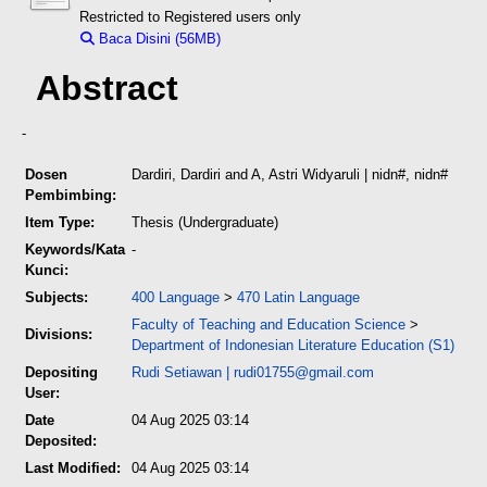
Restricted to Registered users only
Baca Disini (56MB)
Download (56MB)
Abstract
-
Dosen
Dardiri, Dardiri
and
A, Astri Widyaruli
| nidn#, nidn#
Pembimbing:
Item Type:
Thesis (Undergraduate)
Keywords/Kata
-
Kunci:
Subjects:
400 Language
>
470 Latin Language
Faculty of Teaching and Education Science
>
Divisions:
Department of Indonesian Literature Education (S1)
Depositing
Rudi Setiawan
|
rudi01755@gmail.com
User:
Date
04 Aug 2025 03:14
Deposited:
Last Modified:
04 Aug 2025 03:14