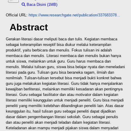
Baca Disini (1MB)
Download (1MB)
Official URL:
https://www.researchgate.net/publication/337683378...
Abstract
Gerakan literasi dasar meliputi baca dan tulis. Kegiatan membaca
sebagai keterampilan reseptif bisa diukur melalui keterampilan
produktif, yaitu berbicara dan menulis. Fokus tulisan ini adalah
membaca dan menulis. Literasi membaca dan menulis bukan hanya
untuk siswa, melainkan untuk guru. Guru harus membaca dan
menulis. Melalui tulisan guru, siswa bisa belajar nyata dan meneladani
literasi pada guru. Tulisan guru bisa beraneka ragam, ilmiah dan
nonilmiah. Tulisan-tulisan tersebut bisa menjadi bukti konkret bahwa
guru juga melakukan kegiatan literasi. Guru tidak hanya menjalankan
kewajiban berliterasi, melainkan memiliki kesadaran akan pentingnya
literasi. Guru sebagai fasilitator dan atau motivator dalam kegiatan
literasi memiliki keunggulan untuk menjadi peneliti. Guru bisa menjadi
peneliti yang memiliki kelebihan dibandingkan peneliti lain. Atas dasar
keunggulan itu, hasil tulisan guru sebagai peneliti dapat dijadikan
dasar dalam pengembangan literasi sekolah. Guru sebagai penulis
dan atau peneliti akan menjadi teladan dalam kegiatan literasi.
Keteladanan akan mampu menjadi pijakan siswa dalam menyadari