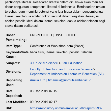
pentingnya literasi. Kesadaran literasi dalam diri siswa akan menjadi
dasar penguatan kompetensi literasi di Indonesia. Berdasarkan uraian
tersebut, guru memiliki potensi yang luar biasa dalam pengembangan
literasi sekolah, ia adalah tokoh sentral dalam kegiatan literasi, ia
adalah peneliti ideal dalam literasi sekolah, dan ia adalah teladan bagi
siswa dalam berliterasi.
Dosen
UNSPECIFIED | UNSPECIFIED
Pembimbing:
Item Type:
Conference or Workshop Item (Paper)
Keywords/Kata
baca tulis, literasi sekolah, peneliti, teladan
Kunci:
Subjects:
300 Social Science
>
370 Education
Faculty of Teaching and Education Science
>
Divisions:
Department of Indonesian Literature Education (S1)
Depositing
Amilia Fitri
|
fitriamilia@unmuhjember.ac.id
User:
Date
03 Dec 2019 07:15
Deposited:
Last Modified:
09 Dec 2019 02:17
URI:
https://repository.unmuhjember.ac.id/id/eprint/2989