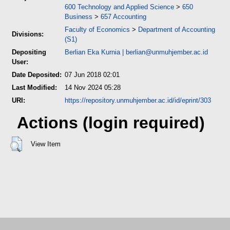
600 Technology and Applied Science
>
650
Business
>
657 Accounting
Faculty of Economics
>
Department of Accounting
Divisions:
(S1)
Depositing
Berlian Eka Kurnia
|
berlian@unmuhjember.ac.id
User:
Date Deposited:
07 Jun 2018 02:01
Last Modified:
14 Nov 2024 05:28
URI:
https://repository.unmuhjember.ac.id/id/eprint/303
Actions (login required)
View Item