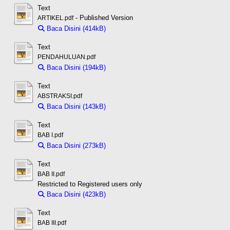
Text
- Published Version
ARTIKEL.pdf
Baca Disini (414kB)
Download (414kB)
Text
PENDAHULUAN.pdf
Baca Disini (194kB)
Download (194kB)
Text
ABSTRAKSI.pdf
Baca Disini (143kB)
Download (143kB)
Text
BAB I.pdf
Baca Disini (273kB)
Download (273kB)
Text
BAB II.pdf
Restricted to Registered users only
Baca Disini (423kB)
Download (423kB)
Text
BAB III.pdf