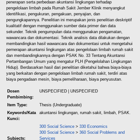
penerapan serta perbedaan akuntansi lingkungan terhadap
pengelolaan limbah pada Rumah Sakit Jember Klinik menyangkut
identifikasi, pengukuran, pengakuan, penyajian, dan
pengungkapannya. Penelitian ini merupakan jenis penelitian deskriptif
kualitatif dengan menggunakan sumber data primer dan data
sekunder. Teknik pengumpulan data menggunakan pengamatan,
wawancara dan dokumentasi. Teknik analisis data dilakukan dengan
membandingkan hasil wawancara dan dokumentasi untuk mengetahui
pernerapan akuntansi lingkungan atas pengelolaan limbah rumah sakit
dan membandingkannya dengan PSAK No. 33 Tentang Akuntansi
Pertambangan Umum yang mengatur PLH (Pengelolahan Lingkungan
Hidup). Berdasarkan hasil dari penelitian diketahui bahwa biaya-biaya
yang berkaitan dengan pengelolaan limbah rumah sakit, terdiri atas
biaya pengadaan mesin, biaya pemeliharaan, biaya penyusutan.
Dosen
UNSPECIFIED | UNSPECIFIED
Pembimbing:
Item Type:
Thesis (Undergraduate)
Keywords/Kata
akuntansi lingkungan, rumah sakit, limbah, PSAK.
Kunci:
300 Social Science
>
330 Economics
300 Social Science
>
360 Social Problems and
Subjects:
Services