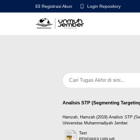
Login Repository
Registrasi Akun
Analisis STP (Segmenting Targeti
Hamzah, Hamzah
(2019)
Analisis STP (S
Universitas Muhammadiyah Jember.
Text
PENDAHULUAN.pdf