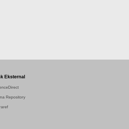
nk Eksternal
enceDirect
a Repository
aref