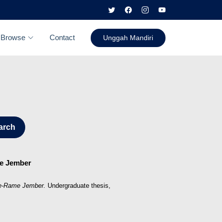
Browse
Contact
Unggah Mandiri
arch
me Jember
me-Rame Jember.
Undergraduate thesis,