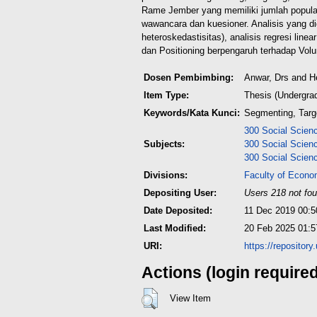
Rame Jember yang memiliki jumlah popula
wawancara dan kuesioner. Analisis yang diguna
heteroskedastisitas), analisis regresi line
dan Positioning berpengaruh terhadap Vol
Dosen Pembimbing:
Anwar, Drs
and
H
Item Type:
Thesis (Undergra
Keywords/Kata Kunci:
Segmenting, Targ
300 Social Scien
Subjects:
300 Social Scien
300 Social Scien
Divisions:
Faculty of Econo
Depositing User:
Users 218 not fou
Date Deposited:
11 Dec 2019 00:5
Last Modified:
20 Feb 2025 01:5
URI:
https://repositor
Actions (login require
View Item