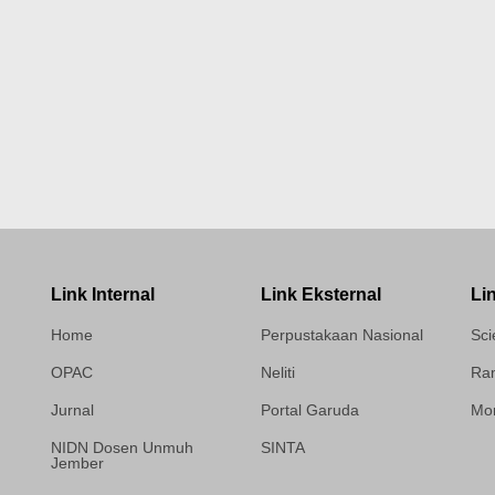
Link Internal
Link Eksternal
Li
Home
Perpustakaan Nasional
Sci
OPAC
Neliti
Ram
Jurnal
Portal Garuda
Mor
NIDN Dosen Unmuh
SINTA
Jember
Template Medilab,