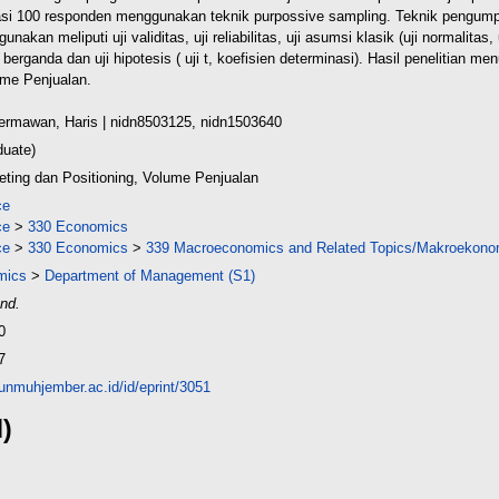
si 100 responden menggunakan teknik purpossive sampling. Teknik pengum
kan meliputi uji validitas, uji reliabilitas, uji asumsi klasik (uji normalitas, u
ar berganda dan uji hipotesis ( uji t, koefisien determinasi). Hasil penelitian
ume Penjualan.
ermawan, Haris
| nidn8503125, nidn1503640
duate)
eting dan Positioning, Volume Penjualan
ce
ce
>
330 Economics
ce
>
330 Economics
>
339 Macroeconomics and Related Topics/Makroekono
mics
>
Department of Management (S1)
nd.
0
7
y.unmuhjember.ac.id/id/eprint/3051
d)