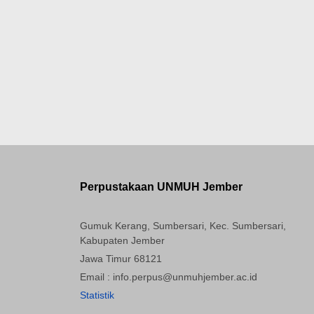
Perpustakaan UNMUH Jember
Gumuk Kerang, Sumbersari, Kec. Sumbersari,
Kabupaten Jember
Jawa Timur 68121
Email : info.perpus@unmuhjember.ac.id
Statistik