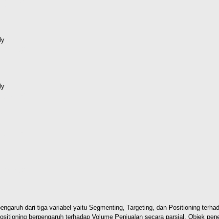
 (511kB)
ly
d (319kB)
ly
d (823kB)
d (508kB)
d (353kB)
pengaruh dari tiga variabel yaitu Segmenting, Targeting, dan Positioning ter
Positioning berpengaruh terhadap Volume Penjualan secara parsial. Objek pene