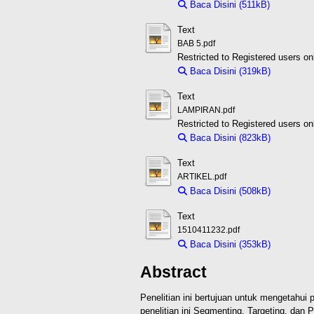
Baca Disini (511kB)
Download
Text
BAB 5.pdf
Restricted to Registered users on
Baca Disini (319kB)
Downloa
Text
LAMPIRAN.pdf
Restricted to Registered users on
Baca Disini (823kB)
Downloa
Text
ARTIKEL.pdf
Baca Disini (508kB)
Downloa
Text
1510411232.pdf
Baca Disini (353kB)
Downloa
Abstract
Penelitian ini bertujuan untuk mengetahui 
penelitian ini Segmenting, Targeting, dan 