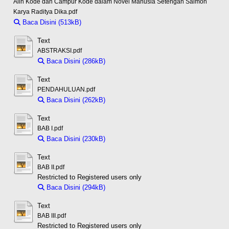
Alih Kode dan Campur Kode dalam Novel Manusia Setengah Salmon
Karya Raditya Dika.pdf
Baca Disini (513kB)
Download (513kB)
Text
ABSTRAKSI.pdf
Baca Disini (286kB)
Download (286kB)
Text
PENDAHULUAN.pdf
Baca Disini (262kB)
Download (262kB)
Text
BAB I.pdf
Baca Disini (230kB)
Download (230kB)
Text
BAB II.pdf
Restricted to Registered users only
Baca Disini (294kB)
Download (294kB)
Text
BAB III.pdf
Restricted to Registered users only