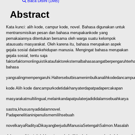
Baca Disini (1MB)
Download (1MB)
Abstract
Kata kunci: alih kode, campur kode, novel.
Bahasa digunakan untuk
mentransmisikan pesan dan bahasa merupakan
kode yang
pemakaiannya ditentukan bersama oleh warga suatu kelompok
atau
suatu masyarakat. Oleh karena itu, bahasa merupakan aspek
gejala sosial dalam
kehidupan manusia. Mengingat bahasa merupakan
gejala sosial, tentu saja
faktorfaktor
nonlinguistik
atau
faktor
eksternal
bahasa
sangat
berpengaruh
terh
bahasa
yang
saling
mempengaruhi.
Hal
tersebut
bisa
menimbulkan
alih
kode
dan
campu
kode.
Alih kode dan
campur
kode
tidak
hanya
terdapat
pada
percakapan
masyarakat
multilingual,
melainkan
dapat
pula
terjadi
didalam
sebuah
karya
sastra,
khususnya
didalam
novel.
Pada
penelitian
ini
penulis
memilih
sebuah
novel
karya
Raditya
Dika
yang
berjudul
Manusia
Setengah
Salmon.
Masalah