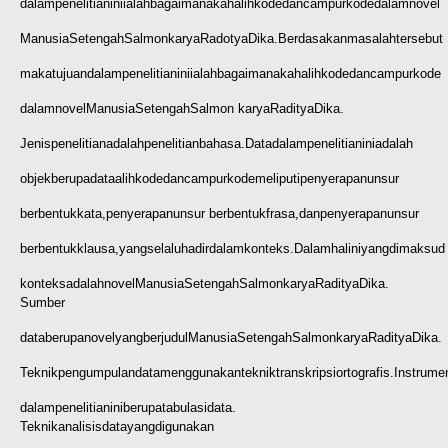
dalam
penelitian
ini
ialah
bagaimanakah
alih
kode
dan
campur
kode
dalam
novel
Manusia
Setengah
Salmon
karya
Radotya
Dika.
Berdasakan
masalah
tersebut
maka
tujuan
dalam
penelitian
ini
ialah
bagaimanakah
alih
kode
dan
campur
kode
dalam
novel
Manusia
Setengah
Salmon karya
Raditya
Dika.
Jenis
penelitian
adalah
penelitian
bahasa.
Data
dalam
penelitian
ini
adalah
objek
berupa
data
alih
kode
dan
campur
kode
meliputi
penyerapan
unsur
berbentuk
kata,
penyerapan
unsur berbentuk
frasa,
dan
penyerapan
unsur
berbentuk
klausa,
yang
selalu
hadir
dalam
konteks.
Dalam
hal
ini
yang
dimaksud
konteks
adalah
novel
Manusia
Setengah
Salmon
karya
Raditya
Dika.
Sumber
data
berupa
novel
yang
berjudul
Manusia
Setengah
Salmon
karya
Raditya
Dika.
Teknik
pengumpulan
data
menggunakan
teknik
transkripsi
ortografis.
Instrume
dalam
penelitian
ini
berupa
tabulasi
data.
Teknik
analisis
data
yang
digunakan