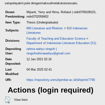
satu
pola
yakni;
pola dengan
maksud
melakukan
sesuatu.
Dosen
Mijianti, Yerry
and
Hima, Rofiatul
| nidn0709108101,
Pembimbing:
nidn0702058402
Item Type:
Thesis (Undergraduate)
800 Literature and Rhetoric
>
810 Indonesian
Subjects:
Literatures
Faculty of Teaching and Education Science
>
Divisions:
Department of Indonesian Literature Education (S1)
Depositing
rahma wahyu ningsih
|
User:
ningsihrahmawahyu@gmail.com
Date
12 Jan 2021 02:16
Deposited:
Last
04 Mar 2025 02:41
Modified:
URI:
https://repository.unmuhjember.ac.id/id/eprint/7790
Actions (login required)
View Item