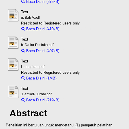
Baca Disini (875kB)
Download (875kB)
Text
g. Bab V.pdf
Restricted to Registered users only
Baca Disini (410kB)
Download (410kB)
Text
h. Daftar Pustaka.pdf
Baca Disini (407kB)
Download (407kB)
Text
i. Lampiran.pdf
Restricted to Registered users only
Baca Disini (1MB)
Download (1MB)
Text
J. artikel- Jurnal.pdf
Baca Disini (219kB)
Download (219kB)
Abstract
Penelitian ini bertujuan untuk mengetahui (1) pengaruh pelatihan