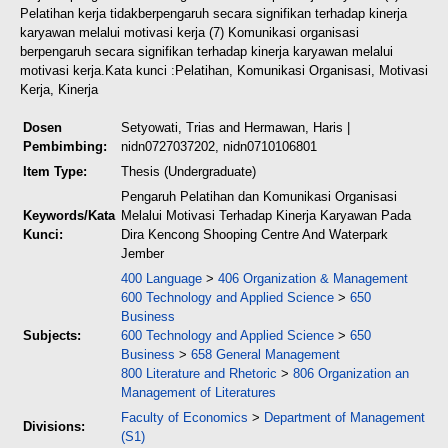
Pelatihan kerja tidak
berpengaruh secara signifikan terhadap kinerja
karyawan melalui motivasi kerja (7) Komunikasi organisasi
berpengaruh secara signifikan terhadap kinerja karyawan melalui
motivasi kerja.
Kata kunci :Pelatihan, Komunikasi Organisasi, Motivasi
Kerja, Kinerja
Dosen
Setyowati, Trias
and
Hermawan, Haris
|
Pembimbing:
nidn0727037202, nidn0710106801
Item Type:
Thesis (Undergraduate)
Pengaruh Pelatihan dan Komunikasi Organisasi
Keywords/Kata
Melalui Motivasi Terhadap Kinerja Karyawan Pada
Kunci:
Dira Kencong Shooping Centre And Waterpark
Jember
400 Language
>
406 Organization & Management
600 Technology and Applied Science
>
650
Business
Subjects:
600 Technology and Applied Science
>
650
Business
>
658 General Management
800 Literature and Rhetoric
>
806 Organization an
Management of Literatures
Faculty of Economics
>
Department of Management
Divisions:
(S1)