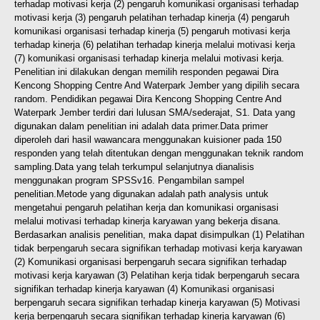
terhadap motivasi kerja (2) pengaruh komunikasi
organisasi terhadap
motivasi kerja (3) pengaruh pelatihan terhadap kinerja (4) pengaruh
komunikasi organisasi
terhadap kinerja (5) pengaruh motivasi kerja
terhadap kinerja (6) pelatihan terhadap kinerja melalui motivasi kerja
(7) komunikasi organisasi terhadap kinerja melalui motivasi kerja.
Penelitian ini dilakukan dengan memilih
responden pegawai Dira
Kencong Shopping Centre And Waterpark Jember yang dipilih secara
random. Pendidikan
pegawai Dira Kencong Shopping Centre And
Waterpark Jember terdiri dari lulusan SMA/sederajat, S1. Data yang
digunakan dalam penelitian ini adalah data primer.Data primer
diperoleh dari hasil wawancara menggunakan
kuisioner pada 150
responden yang telah ditentukan dengan menggunakan teknik random
sampling.Data yang telah
terkumpul selanjutnya dianalisis
menggunakan program SPSSv16. Pengambilan sampel
penelitian.Metode yang
digunakan adalah path analysis untuk
mengetahui pengaruh pelatihan kerja dan komunikasi organisasi
melalui
motivasi terhadap kinerja karyawan yang bekerja disana.
Berdasarkan analisis penelitian, maka dapat disimpulkan
(1) Pelatihan
tidak berpengaruh secara signifikan terhadap motivasi kerja karyawan
(2) Komunikasi organisasi
berpengaruh secara signifikan terhadap
motivasi kerja karyawan (3) Pelatihan kerja tidak berpengaruh secara
signifikan terhadap kinerja karyawan (4) Komunikasi organisasi
berpengaruh secara signifikan terhadap kinerja
karyawan (5) Motivasi
kerja berpengaruh secara signifikan terhadap kinerja karyawan (6)