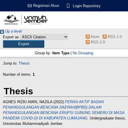
Registrasi Akun
Login Repository
Up a level
Atom
RSS 1.0
Export as
RSS 2.0
Group by:
Item Type
|
No Grouping
Jump to:
Thesis
Number of items:
1
.
Thesis
AGNES RIZKI AMIN, NAZILA
(2022)
PERAN AKTIF BADAN
PENANGGULANGAN BENCANA DAERAH(BPBD) DALAM
PENANGGULANGAN BENCANA ERUPSI GUNUNG SEMERU DI MASA
PANDEMI COVID-19 DI KABUPATEN LUMAJANG.
Undergraduate thesis,
Universitas Muhammadiyah Jember.