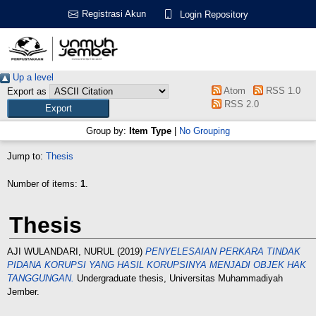
Registrasi Akun
Login Repository
Up a level
Atom
RSS 1.0
Export as
RSS 2.0
Group by:
Item Type
|
No Grouping
Jump to:
Thesis
Number of items:
1
.
Thesis
AJI WULANDARI, NURUL
(2019)
PENYELESAIAN PERKARA TINDAK
PIDANA KORUPSI YANG HASIL KORUPSINYA MENJADI OBJEK HAK
TANGGUNGAN.
Undergraduate thesis, Universitas Muhammadiyah
Jember.