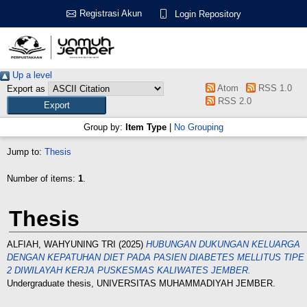
Registrasi Akun
Login Repository
Up a level
Atom
RSS 1.0
Export as
RSS 2.0
Group by:
Item Type
|
No Grouping
Jump to:
Thesis
Number of items:
1
.
Thesis
ALFIAH, WAHYUNING TRI
(2025)
HUBUNGAN DUKUNGAN KELUARGA
DENGAN KEPATUHAN DIET PADA PASIEN DIABETES MELLITUS TIPE
2 DIWILAYAH KERJA PUSKESMAS KALIWATES JEMBER.
Undergraduate thesis, UNIVERSITAS MUHAMMADIYAH JEMBER.