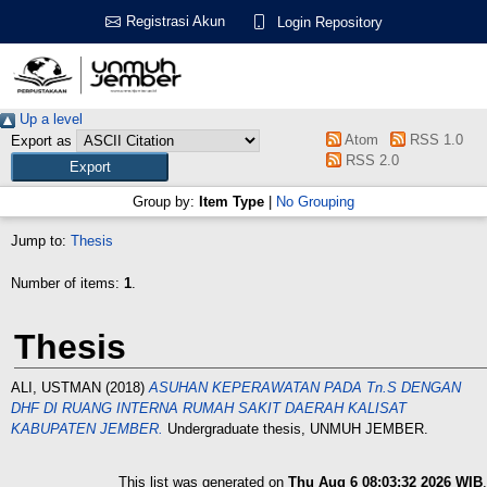
Registrasi Akun
Login Repository
Up a level
Atom
RSS 1.0
Export as
RSS 2.0
Group by:
Item Type
|
No Grouping
Jump to:
Thesis
Number of items:
1
.
Thesis
ALI, USTMAN
(2018)
ASUHAN KEPERAWATAN PADA Tn.S DENGAN
DHF DI RUANG INTERNA RUMAH SAKIT DAERAH KALISAT
KABUPATEN JEMBER.
Undergraduate thesis, UNMUH JEMBER.
This list was generated on
Thu Aug 6 08:03:32 2026 WIB
.