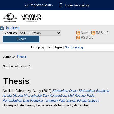
Registrasi Akun
Login Repository
Up a level
Atom
RSS 1.0
Export as
RSS 2.0
Group by:
Item Type
|
No Grouping
Jump to:
Thesis
Number of items:
1
.
Thesis
Abdillah Fahrurrozy, Azmy
(2019)
Efektivitas Dosis Biofertilizer Berbasis
Azolla (Azolla Microphylla) Dan Konsentrasi Mol Rebung Pada
Pertumbuhan Dan Produksi Tanaman Padi Sawah (Oryza Sativa).
Undergraduate thesis, Universitas Muhammadiyah Jember.