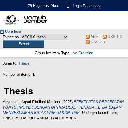
Registrasi Akun
Login Repository
Up a level
Atom
RSS 1.0
Export as
RSS 2.0
Group by:
Item Type
|
No Grouping
Jump to:
Thesis
Number of items:
1
.
Thesis
Abyansah, Aqsal FikrillahI Maulana
(2025)
EFEKTIVITAS PERCEPATAN
WAKTU PROYEK DENGAN OPTIMALISASI TENAGA KERJA DALAM
MENYESUAIKAN BATAS WAKTU KONTRAK.
Undergraduate thesis,
UNIVERSITAS MUHAMMADIYAH JEMBER.