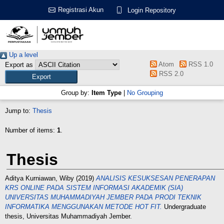
Registrasi Akun
Login Repository
Up a level
Atom
RSS 1.0
Export as
RSS 2.0
Group by:
Item Type
|
No Grouping
Jump to:
Thesis
Number of items:
1
.
Thesis
Aditya Kurniawan, Wiby
(2019)
ANALISIS KESUKSESAN PENERAPAN
KRS ONLINE PADA SISTEM INFORMASI AKADEMIK (SIA)
UNIVERSITAS MUHAMMADIYAH JEMBER PADA PRODI TEKNIK
INFORMATIKA MENGGUNAKAN METODE HOT FIT.
Undergraduate
thesis, Universitas Muhammadiyah Jember.