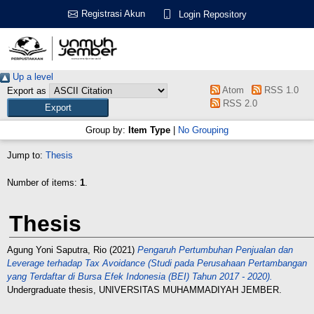
Registrasi Akun
Login Repository
Up a level
Atom
RSS 1.0
Export as
RSS 2.0
Group by:
Item Type
|
No Grouping
Jump to:
Thesis
Number of items:
1
.
Thesis
Agung Yoni Saputra, Rio
(2021)
Pengaruh Pertumbuhan Penjualan dan
Leverage terhadap Tax Avoidance (Studi pada Perusahaan Pertambangan
yang Terdaftar di Bursa Efek Indonesia (BEI) Tahun 2017 - 2020).
Undergraduate thesis, UNIVERSITAS MUHAMMADIYAH JEMBER.