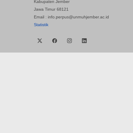
Kabupaten Jember
Jawa Timur 68121
Email : info.perpus@unmuhjember.ac.id
Statistik