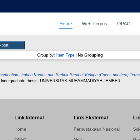
Home
Web Perpus
OPAC
Group by:
Item Type
|
No Grouping
ambahan Limbah Kardus dan Serbuk Serabut Kelapa (Cocos nucifera) Terhad
Undergraduate thesis, UNIVERSITAS MUHAMMADIYAH JEMBER.
Link Internal
Link Eksternal
Li
Home
Perpustakaan Nasional
Sci
OPAC
Neliti
Ram