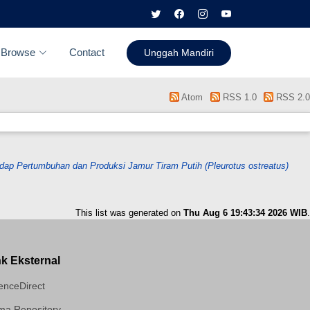
Browse
Contact
Unggah Mandiri
Atom
RSS 1.0
RSS 2.0
ap Pertumbuhan dan Produksi Jamur Tiram Putih (Pleurotus ostreatus)
This list was generated on
Thu Aug 6 19:43:34 2026 WIB
.
nk Eksternal
enceDirect
a Repository