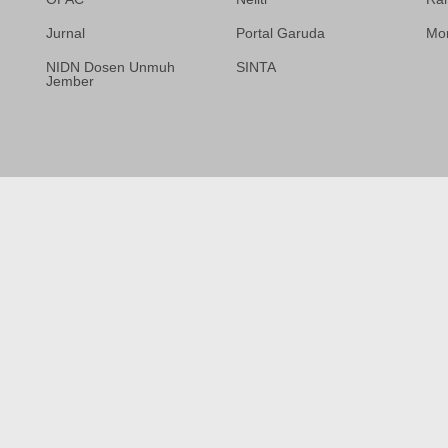
Jurnal
Portal Garuda
Mor
NIDN Dosen Unmuh
SINTA
Jember
Template Medilab,
diredesain oleh Travel
Jogja Pati