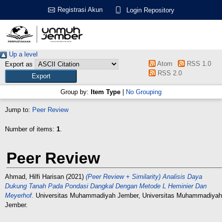
Registrasi Akun
Login Repository
Up a level
Atom
RSS 1.0
Export as
RSS 2.0
Group by:
Item Type
|
No Grouping
Jump to:
Peer Review
Number of items:
1
.
Peer Review
Ahmad, Hilfi Harisan
(2021)
(Peer Review + Similarity) Analisis Daya
Dukung Tanah Pada Pondasi Dangkal Dengan Metode L Heminier Dan
Meyerhof.
Universitas Muhammadiyah Jember, Universitas Muhammadiyah
Jember.