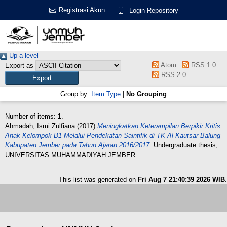
Registrasi Akun
Login Repository
Up a level
Atom
RSS 1.0
Export as
RSS 2.0
Group by:
Item Type
|
No Grouping
Number of items:
1
.
Ahmadah, Ismi Zulfiana
(2017)
Meningkatkan Keterampilan Berpikir Kritis
Anak Kelompok B1 Melalui Pendekatan Saintifik di TK Al-Kautsar Balung
Kabupaten Jember pada Tahun Ajaran 2016/2017.
Undergraduate thesis,
UNIVERSITAS MUHAMMADIYAH JEMBER.
This list was generated on
Fri Aug 7 21:40:39 2026 WIB
.