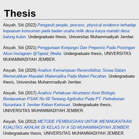
Thesis
Aisyah, Siti
(2022)
Pengaruh people, process, physical evidence terhadap
kepuasan konsumen pada badan usaha milik desa karya mandiri desa
balung kulon.
Undergraduate thesis, Universitas Muhammadiyah Jember.
Aisyah, Siti
(2021)
Penggunaan Konjungsi Dan Preposisi Pada Postingan
Akun Instagram @Tajwid_Media.
Undergraduate thesis, UNIVERSITAS
MUHAMMADIYAH JEMBER.
Aisyah, Siti
(2020)
Analisis Kemampuan Reversibilitas Siswa Dalam
Memecahkan Masalah Matematika Pada Materi Pecahan.
Undergraduate
thesis, Universitas Muhammadiyah Jember.
Aisyah, Siti
(2017)
Analisis Perlakuan Akuntansi Aset Biologis
Berdasarkan PSAK No.69 Tentang Agrikultur Pada PT. Perkebunan
Nusantara X Jember Kebun Kertosari.
Undergraduate thesis,
UNIVERSITAS MUHAMMADIYAH JEMBER.
Aisyah, Siti
(2012)
METODE PEMBIASAAN UNTUK MENINGKATKAN
KUALITAS AKHLAK DI KELAS IV A SD MUHAMMADIYAH JEMBER.
Undergraduate thesis, UNIVERSITAS MUHAMMADIYAH JEMBER.