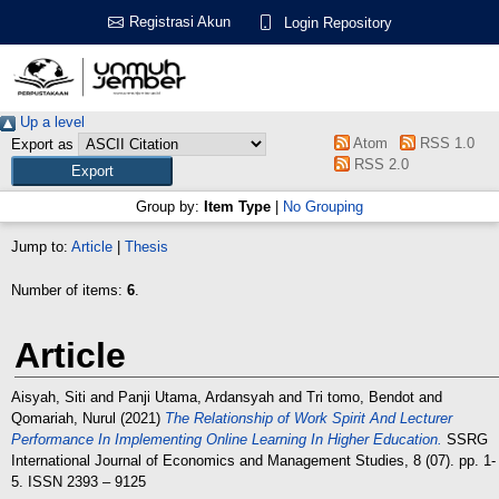
Registrasi Akun
Login Repository
Up a level
Atom
RSS 1.0
Export as
RSS 2.0
Group by:
Item Type
|
No Grouping
Jump to:
Article
|
Thesis
Number of items:
6
.
Article
Aisyah, Siti
and
Panji Utama, Ardansyah
and
Tri tomo, Bendot
and
Qomariah, Nurul
(2021)
The Relationship of Work Spirit And Lecturer
Performance In Implementing Online Learning In Higher Education.
SSRG
International Journal of Economics and Management Studies, 8 (07). pp. 1-
5. ISSN 2393 – 9125